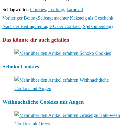
Schlagwörter
:
Cookies
,
fasching
,
karneval
Weitere
Vorheriger Beitrag
Selbstgemachter Keksteig als Geschenk
Artikel
Nächster Beitrag
Geprägte Oster Cookies (Spitzbubenteig)
ansehen
Das könnte dir auch gefallen
Schoko Cookies
Weihnachtliche Cookies mit Augen