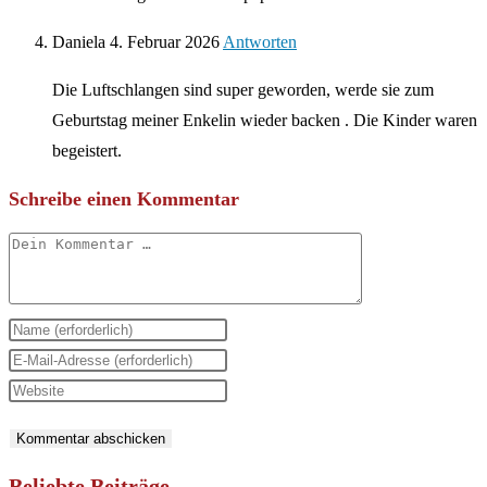
Daniela
4. Februar 2026
Antworten
Die Luftschlangen sind super geworden, werde sie zum
Geburtstag meiner Enkelin wieder backen . Die Kinder waren
begeistert.
Schreibe einen Kommentar
Kommentar
Gib
deinen
Gib
Namen
deine
Gib
oder
E-
deine
Benutzernamen
Mail-
Website-
zum
Adresse
URL
Beliebte Beiträge