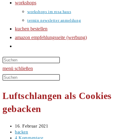
workshops
workshops im rosa haus
termin newsletter anmeldung
kuchen bestellen
amazon empfehlungsseite (werbung)
website-
suche
umschalten
menü
schließen
Diese
Website
Luftschlangen als Cookies
durchsuchen
gebacken
Beitrag
16. Februar 2021
veröffentlicht:
Beitrags-
backen
Kategorie:
Beitrags-
4 Kommentare