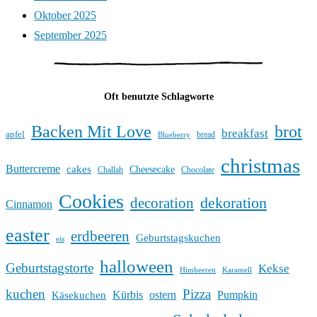
Oktober 2025
September 2025
Oft benutzte Schlagworte
Backen Mit Love
brot
breakfast
apfel
bread
Blueberry
christmas
Buttercreme
cakes
Cheesecake
Challah
Chocolate
Cookies
dekoration
decoration
Cinnamon
easter
erdbeeren
Geburtstagskuchen
eis
halloween
Geburtstagstorte
Kekse
Himbeeren
Karamell
kuchen
Pizza
Kürbis
ostern
Pumpkin
Käsekuchen