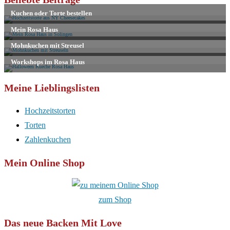
Kommentieren
zum
ein
ein
Kommentieren
(optional)
ein
Meine Lieblingslisten
Hochzeitstorten
Torten
Zahlenkuchen
Mein Online Shop
zum Shop
Das neue Backen Mit Love