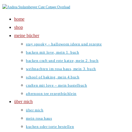
Zum
Inhalt
home
springen
shop
meine bücher
stay spooky – halloween ideen und rezepte
backen mit love, mein 1. buch
backen craft und rote katze, mein 2. buch
weihnachten im rosa haus, mein 3. buch
school of baking, mein 4.buch
craften mit love – mein bastelbuch
afternoon tee rezeptbüchlein
über mich
über mich
mein rosa haus
kuchen oder torte bestellen