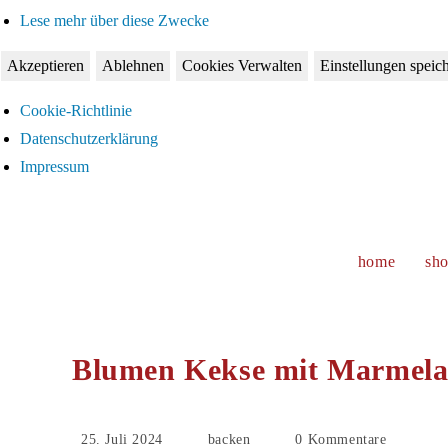
Lese mehr über diese Zwecke
Akzeptieren
Ablehnen
Cookies Verwalten
Einstellungen speic
Cookie-Richtlinie
Datenschutzerklärung
Impressum
Zum
Inhalt
springen
home
sh
Blumen Kekse mit Marmelad
Beitrag
Beitrags-
Beitrags-
25. Juli 2024
backen
0 Kommentare