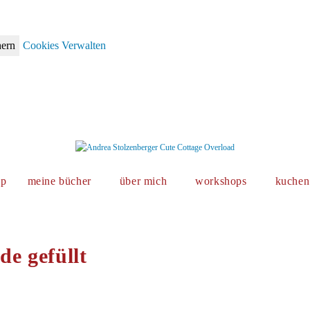
hern
Cookies Verwalten
op
meine bücher
über mich
workshops
kuchen 
e gefüllt