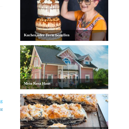
ag
nt