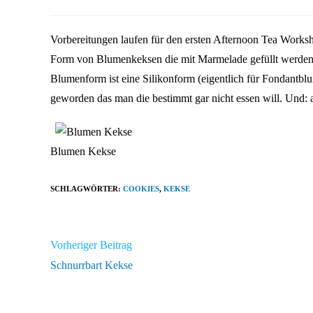
veröffentlicht:
Kategorie:
Kommentare:
Vorbereitungen laufen für den ersten Afternoon Tea Worksh
Form von Blumenkeksen die mit Marmelade gefüllt werden
Blumenform ist eine Silikonform (eigentlich für Fondantblu
geworden das man die bestimmt gar nicht essen will. Und: al
Blumen Kekse
SCHLAGWÖRTER
:
COOKIES
,
KEKSE
Weitere
Vorheriger Beitrag
Artikel
Schnurrbart Kekse
ansehen