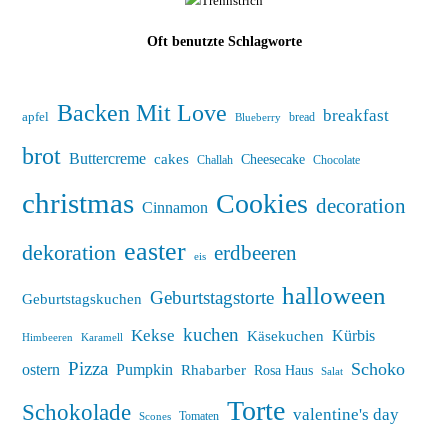
Oft benutzte Schlagworte
Backen Mit Love
breakfast
apfel
bread
Blueberry
brot
Buttercreme
cakes
Cheesecake
Challah
Chocolate
christmas
Cookies
decoration
Cinnamon
easter
dekoration
erdbeeren
eis
halloween
Geburtstagstorte
Geburtstagskuchen
kuchen
Kekse
Kürbis
Käsekuchen
Himbeeren
Karamell
Pizza
Schoko
ostern
Pumpkin
Rhabarber
Rosa Haus
Salat
Torte
Schokolade
valentine's day
Tomaten
Scones