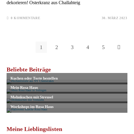
dekorieren! Osterkranz aus Challahteig
0 KOMMENTARE
30. MÄRZ 2023
1
2
3
4
5
Zur nächs
Beliebte Beiträge
Meine Lieblingslisten