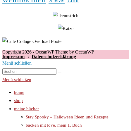
XMas
Zimt
Copyright 2026 - OceanWP Theme by OceanWP
Impressum
/
Datenschutzerklärung
Menü schließen
Menü schließen
home
shop
meine bücher
Stay Spooky – Halloween Ideen und Rezepte
backen mit love, mein 1. Buch