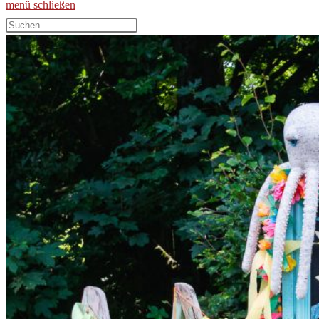
menü
schließen
Diese
Website
durchsuchen