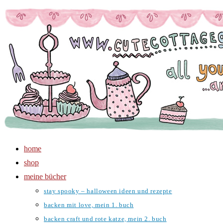
Zum
Inhalt
springen
home
shop
meine bücher
stay spooky – halloween ideen und rezepte
backen mit love, mein 1. buch
backen craft und rote katze, mein 2. buch