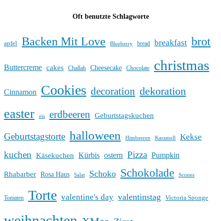
Oft benutzte Schlagworte
Backen Mit Love
brot
breakfast
apfel
bread
Blueberry
christmas
Buttercreme
cakes
Cheesecake
Challah
Chocolate
Cookies
dekoration
decoration
Cinnamon
easter
erdbeeren
Geburtstagskuchen
eis
halloween
Geburtstagstorte
Kekse
Himbeeren
Karamell
kuchen
Pizza
Kürbis
ostern
Pumpkin
Käsekuchen
Schokolade
Schoko
Rhabarber
Rosa Haus
Salat
Scones
Torte
valentinstag
valentine's day
Victoria Sponge
Tomaten
weihnachten