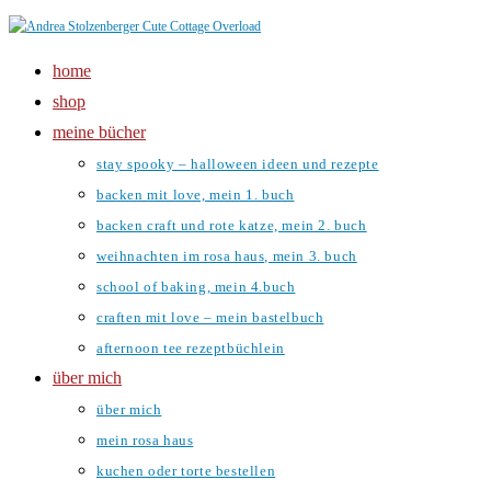
Zum
Inhalt
home
springen
shop
meine bücher
stay spooky – halloween ideen und rezepte
backen mit love, mein 1. buch
backen craft und rote katze, mein 2. buch
weihnachten im rosa haus, mein 3. buch
school of baking, mein 4.buch
craften mit love – mein bastelbuch
afternoon tee rezeptbüchlein
über mich
über mich
mein rosa haus
kuchen oder torte bestellen