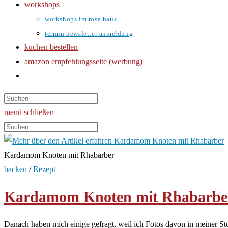
workshops
workshops im rosa haus
termin newsletter anmeldung
kuchen bestellen
amazon empfehlungsseite (werbung)
website-
suche
umschalten
menü
schließen
Diese
Website
durchsuchen
Kardamom Knoten mit Rhabarber
backen
/
Rezept
Kardamom Knoten mit Rhabarbe
Danach haben mich einige gefragt, weil ich Fotos davon in meiner S