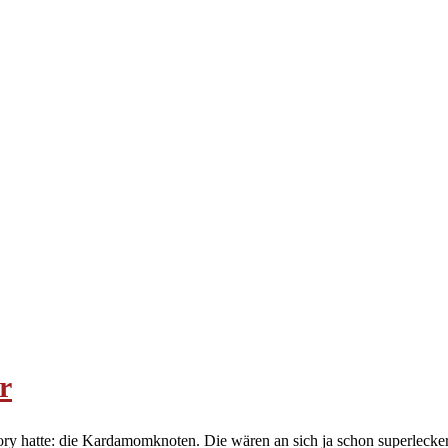
r
tory hatte: die Kardamomknoten. Die wären an sich ja schon superleck