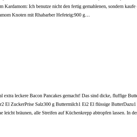
im Kardamom: Ich benutze nicht den fertig gemahlenen, sondern kaufe 
rdamom Knoten mit Rhabarber Hefeteig:900 g…
tmal extra leckere Bacon Pancakes gemacht! Das sind dicke, fluffige 
2 El ZuckerPrise Salz300 g Buttermilch1 Ei2 El flüssige ButterDazu1
 leicht bräunen, alle Streifen auf Küchenkrepp abtropfen lassen. In 