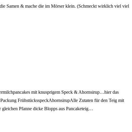
die Samen & mache die im Mörser klein. (Schmeckt wirklich viel viel
Buttermilchpancakes mit knusprigem Speck & Ahornsirup…hier das
 Packung FrühstücksspeckAhornsirupAlle Zutaten für den Teig mit
der gleichen Pfanne dicke Blopps aus Pancaketeig…