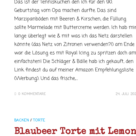
Das ist der Tenniskuchen den ich für den 90.
Geburtstag vom Opa machen durfte. Das sind
Marzipanböden mit Beeren & Kirschen, die Füllung
sollte Marmelade mit Buttercreme werden. Ich hab mi
lange überlegt wie & mit was ich das Netz darstellen
könnte (das Netz von Zitronen verwenden?!) am Ende
war die Lösung es mit Royal Icing zu spritzen doch am
einfachsten! Die Schläger & Bälle hab ich gekauft, den
Link findest du auf meiner Amazon Empfehlungsliste
(Werbung). Und das frische,…
0 KOMMENTARE
24. JULI 20
BACKEN
/
TORTE
Blaubeer Torte mit Lemo