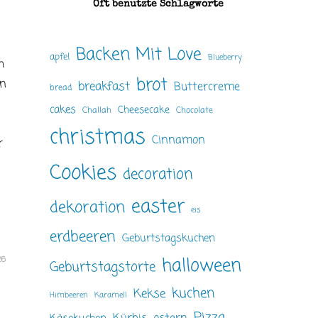
Oft benutzte Schlagworte
Backen Mit Love
apfel
Blueberry
h
brot
en
breakfast
Buttercreme
bread
cakes
Cheesecake
Challah
Chocolate
christmas
Cinnamon
r
Cookies
decoration
easter
dekoration
eis
erdbeeren
Geburtstagskuchen
halloween
26
Geburtstagstorte
kuchen
Kekse
Himbeeren
Karamell
Pizza