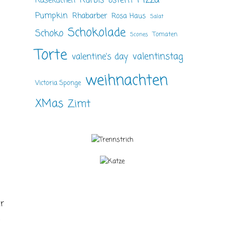
ostern
Kürbis
Käsekuchen
Pumpkin
Rhabarber
Rosa Haus
Salat
Schokolade
Schoko
Tomaten
Scones
Torte
valentinstag
valentine's day
weihnachten
Victoria Sponge
XMas
Zimt
r
n