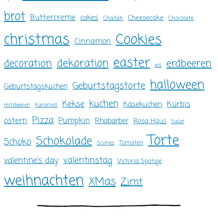
brot
Buttercreme
cakes
Cheesecake
Challah
Chocolate
christmas
Cookies
Cinnamon
easter
dekoration
decoration
erdbeeren
eis
halloween
Geburtstagstorte
Geburtstagskuchen
kuchen
Kekse
Kürbis
Käsekuchen
Himbeeren
Karamell
Pizza
ostern
Pumpkin
Rhabarber
Rosa Haus
Salat
Torte
Schokolade
Schoko
Tomaten
Scones
valentinstag
valentine's day
Victoria Sponge
weihnachten
XMas
Zimt