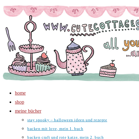
Zum
Inhalt
springen
home
shop
meine bücher
stay spooky – halloween ideen und rezepte
backen mit love, mein 1. buch
backen craft und rote katze, mein 2. buch