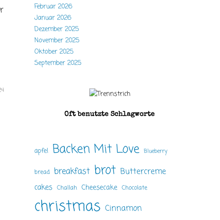
Februar 2026
r
Januar 2026
Dezember 2025
November 2025
Oktober 2025
September 2025
24
Oft benutzte Schlagworte
Backen Mit Love
apfel
Blueberry
brot
breakfast
Buttercreme
bread
cakes
Cheesecake
Challah
Chocolate
christmas
Cinnamon