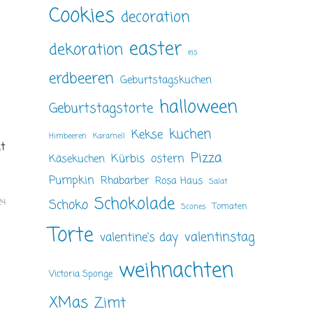
Cookies
decoration
easter
dekoration
eis
erdbeeren
Geburtstagskuchen
halloween
Geburtstagstorte
kuchen
Kekse
Himbeeren
Karamell
ht
Pizza
ostern
Kürbis
Käsekuchen
Pumpkin
Rhabarber
Rosa Haus
Salat
Schokolade
Schoko
24
Tomaten
Scones
Torte
valentinstag
valentine's day
weihnachten
Victoria Sponge
XMas
Zimt