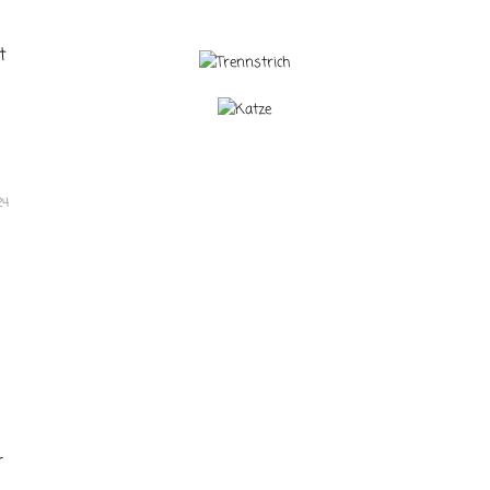
t
24
r