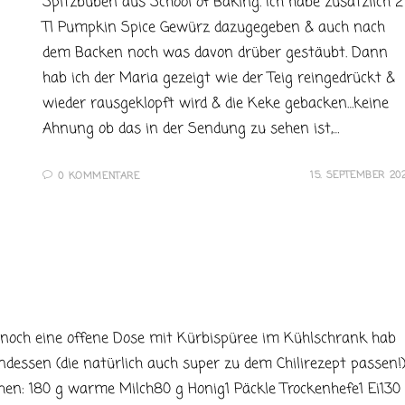
Spitzbuben aus School of Baking. Ich habe zusätzlich 2
Tl Pumpkin Spice Gewürz dazugegeben & auch nach
dem Backen noch was davon drüber gestäubt. Dann
hab ich der Maria gezeigt wie der Teig reingedrückt &
wieder rausgeklopft wird & die Keke gebacken…keine
Ahnung ob das in der Sendung zu sehen ist,…
15. SEPTEMBER 20
0 KOMMENTARE
h noch eine offene Dose mit Kürbispüree im Kühlschrank hab
dessen (die natürlich auch super zu dem Chilirezept passen!)
hen: 180 g warme Milch80 g Honig1 Päckle Trockenhefe1 Ei130