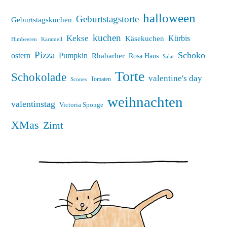
halloween
Geburtstagstorte
Geburtstagskuchen
kuchen
Kekse
Kürbis
Käsekuchen
Himbeeren
Karamell
Pizza
Schoko
ostern
Pumpkin
Rhabarber
Rosa Haus
Salat
Torte
Schokolade
valentine's day
Tomaten
Scones
weihnachten
valentinstag
Victoria Sponge
XMas
Zimt