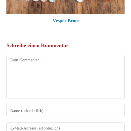
Vesper Brote
Schreibe einen Kommentar
Kommentar
Gib
deinen
Namen
Gib
oder