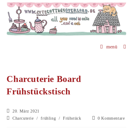
Zum
Inhalt
springen
menü
Charcuterie Board
Frühstückstisch
Beitrag
20. März 2021
veröffentlicht:
Beitrags-
Beitrags-
Charcuterie
/
frühling
/
Frühstück
0 Kommentare
Kategorie:
Kommentare: