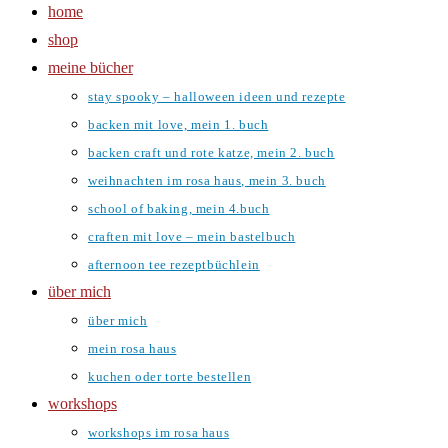
home
shop
meine bücher
stay spooky – halloween ideen und rezepte
backen mit love, mein 1. buch
backen craft und rote katze, mein 2. buch
weihnachten im rosa haus, mein 3. buch
school of baking, mein 4.buch
craften mit love – mein bastelbuch
afternoon tee rezeptbüchlein
über mich
über mich
mein rosa haus
kuchen oder torte bestellen
workshops
workshops im rosa haus