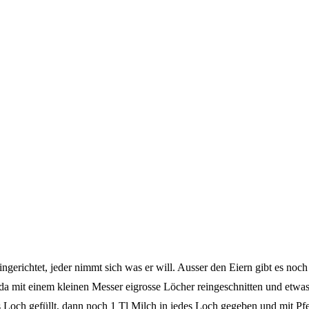
hingerichtet, jeder nimmt sich was er will. Ausser den Eiern gibt es no
 mit einem kleinen Messer eigrosse Löcher reingeschnitten und etwas v
Loch gefüllt, dann noch 1 Tl Milch in jedes Loch gegeben und mit Pfef