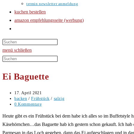
termin newsletter anmeldung
kuchen bestellen
amazon empfehlungsseite (werbung)
website-
suche
umschalten
menü
schließen
Diese
Website
Ei Baguette
durchsuchen
Beitrag
17. April 2021
veröffentlicht:
Beitrags-
backen
/
Frühstück
/
salzig
Kategorie:
Beitrags-
0 Kommentare
Kommentare:
Heute gibt es ein Frühstück bei dem habe ich alles so im Buffetstyle 
Käsehörnchen…das Baguette hab ich gestern schon gekauft. Ich hab da
Parmesan in das Loch gegeben, dann das Ei aufgeschlagen und in das 