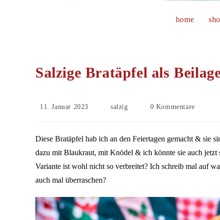
home
sh
Salzige Bratäpfel als Beilag
Beitrag
Beitrags-
Beitrags-
11. Januar 2023
salzig
0 Kommentare
veröffentlicht:
Kategorie:
Kommentare:
Diese Bratäpfel hab ich an den Feiertagen gemacht & sie si
dazu mit Blaukraut, mit Knödel & ich könnte sie auch jetzt s
Variante ist wohl nicht so verbreitet? Ich schreib mal auf w
auch mal überraschen?