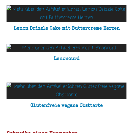
Lemon Drizzle Cake mit Buttercreme Herzen
Lemoncurd
Glutenfreie vegane Obsttarte