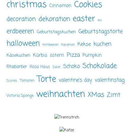
christmas
Cookies
Cinnamon
easter
dekoration
decoration
eis
erdbeeren
Geburtstagstorte
Geburtstagskuchen
halloween
kuchen
Kekse
Himbeeren
Karamell
Pizza
ostern
Pumpkin
Kürbis
Käsekuchen
Schokolade
Schoko
Rhabarber
Rosa Haus
Salat
Torte
valentinstag
valentine's day
Tomaten
Scones
weihnachten
XMas
Zimt
Victoria Sponge