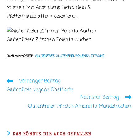
stürzen. Mit Ahornsirup beträufeln &
Pfefferminzblättern dekorieren.
Glutenfreier Zitronen Polenta Kuchen
SCHLAGWÖRTER
:
GLUTENFREE
,
GLUTENFREI
,
POLENTA
,
ZITRONE
Vorheriger Beitrag
Weitere
Artikel
Glutenfreie vegane Obsttarte
ansehen
Nächster Beitrag
Glutenfreier Pfirsich-Amaretto-Mandelkuchen
DAS KÖNNTE DIR AUCH GEFALLEN