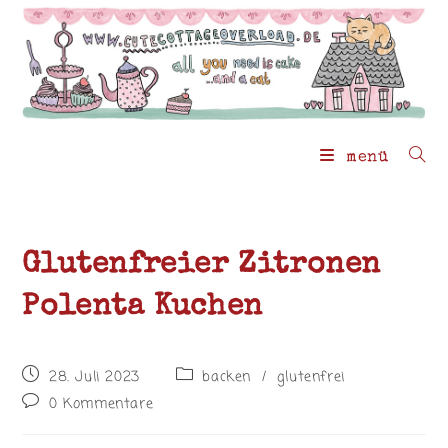
Zum
Inhalt
springen
menü
Glutenfreier Zitronen
Polenta Kuchen
Beitrag
Beitrags-
28. Juli 2023
backen
/
glutenfrei
veröffentlicht:
Kategorie:
Beitrags-
0 Kommentare
Kommentare: