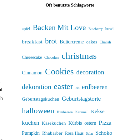
Oft benutzte Schlagworte
Backen Mit Love
apfel
bread
Blueberry
brot
breakfast
Buttercreme
cakes
Challah
christmas
Cheesecake
Chocolate
Cookies
decoration
Cinnamon
i
easter
dekoration
erdbeeren
eis
al
Geburtstagstorte
ch
Geburtstagskuchen
halloween
Kekse
Himbeeren
Karamell
kuchen
Pizza
Kürbis
ostern
Käsekuchen
Schoko
Pumpkin
Rhabarber
Rosa Haus
Salat