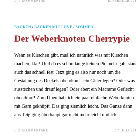
1 KOMMENTAR
8. FEBRUAR 20
BACKEN
/
BACKEN MIT LOVE
/
SOMMER
Der Weberknoten Cherrypie
Wenn es Kirschen gibt, muß ich natürlich was mit Kirschen
machen, klar! Und da es schon lange keinen Pie mehr gab, stan
auch das schnell fest. Jetzt ging es also nur noch um die
Gestaltung des Deckels obendrauf...ein Gitter legen? Oder was
ausstechen und drauf legen? Oder aber: ein Macrame Geflecht
obendrauf! Zum Üben hab' ich ein paar einfache Weberknoten
mit Garn geknüpft. Das ging ziemlich leicht. Das Ganze dann
aus Teig ging überhaupt gar nicht mehr leicht und ich…
2 KOMMENTARE
17. JULI 20