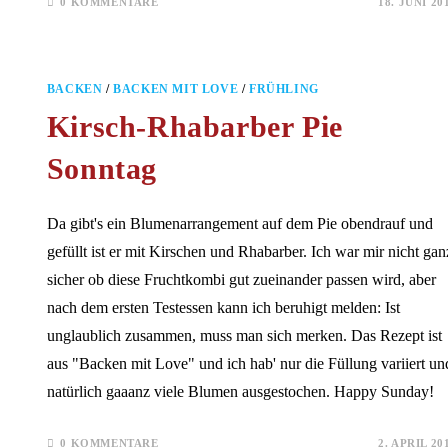
0 KOMMENTARE
18. JUNI 20
BACKEN
/
BACKEN MIT LOVE
/
FRÜHLING
Kirsch-Rhabarber Pie
Sonntag
Da gibt's ein Blumenarrangement auf dem Pie obendrauf und
gefüllt ist er mit Kirschen und Rhabarber. Ich war mir nicht gan
sicher ob diese Fruchtkombi gut zueinander passen wird, aber
nach dem ersten Testessen kann ich beruhigt melden: Ist
unglaublich zusammen, muss man sich merken. Das Rezept ist
aus "Backen mit Love" und ich hab' nur die Füllung variiert un
natürlich gaaanz viele Blumen ausgestochen. Happy Sunday!
0 KOMMENTARE
2. APRIL 20