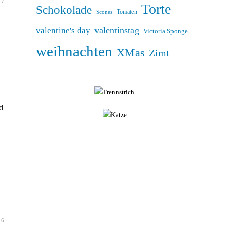
17
Torte
Schokolade
Tomaten
Scones
valentinstag
valentine's day
Victoria Sponge
weihnachten
XMas
Zimt
d
16