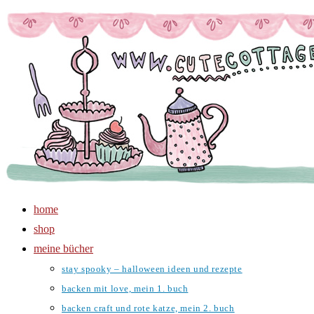
Zum
Inhalt
springen
home
shop
meine bücher
stay spooky – halloween ideen und rezepte
backen mit love, mein 1. buch
backen craft und rote katze, mein 2. buch