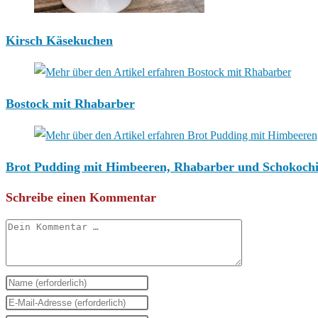
Kirsch Käsekuchen
Bostock mit Rhabarber
Brot Pudding mit Himbeeren, Rhabarber und Schokoch
Schreibe einen Kommentar
Kommentar
Gib
deinen
Gib