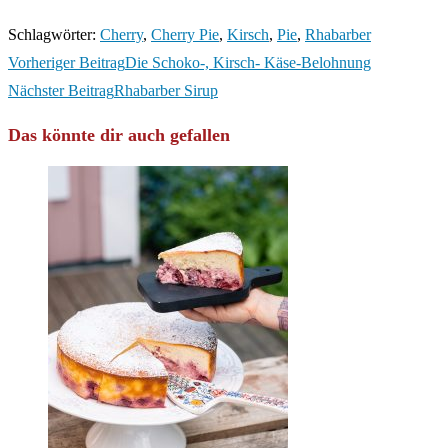
Schlagwörter
:
Cherry
,
Cherry Pie
,
Kirsch
,
Pie
,
Rhabarber
Weitere
Vorheriger Beitrag
Die Schoko-, Kirsch- Käse-Belohnung
Artikel
Nächster Beitrag
Rhabarber Sirup
ansehen
Das könnte dir auch gefallen