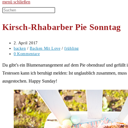
menü
schließen
Diese
Website
Kirsch-Rhabarber Pie Sonntag
durchsuchen
Beitrag
2. April 2017
veröffentlicht:
Beitrags-
backen
/
Backen Mit Love
/
frühling
Kategorie:
Beitrags-
0 Kommentare
Kommentare:
Da gibt’s ein Blumenarrangement auf dem Pie obendrauf und gefüllt i
Testessen kann ich beruhigt melden: Ist unglaublich zusammen, muss 
ausgestochen. Happy Sunday!