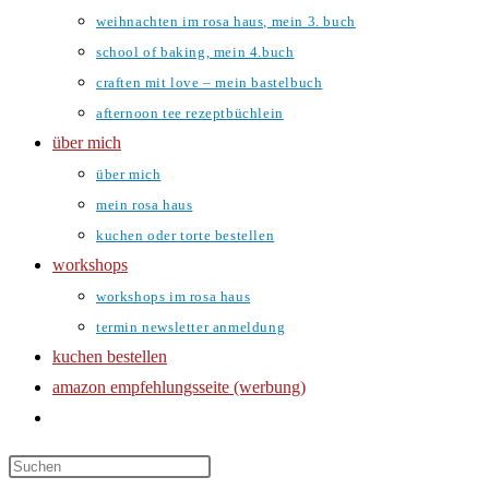
weihnachten im rosa haus, mein 3. buch
school of baking, mein 4.buch
craften mit love – mein bastelbuch
afternoon tee rezeptbüchlein
über mich
über mich
mein rosa haus
kuchen oder torte bestellen
workshops
workshops im rosa haus
termin newsletter anmeldung
kuchen bestellen
amazon empfehlungsseite (werbung)
website-
suche
umschalten