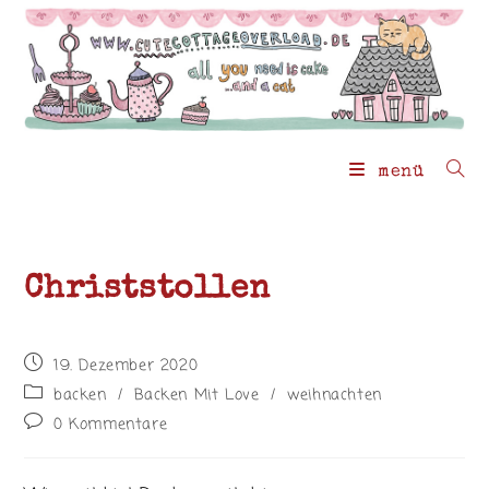
Zum
Inhalt
springen
menü
Christstollen
Beitrag
19. Dezember 2020
veröffentlicht:
Beitrags-
backen
/
Backen Mit Love
/
weihnachten
Kategorie:
Beitrags-
0 Kommentare
Kommentare: