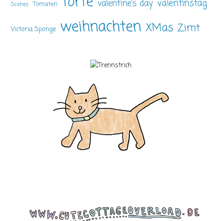
Torte
valentinstag
valentine's day
Tomaten
Scones
weihnachten
XMas
Zimt
Victoria Sponge