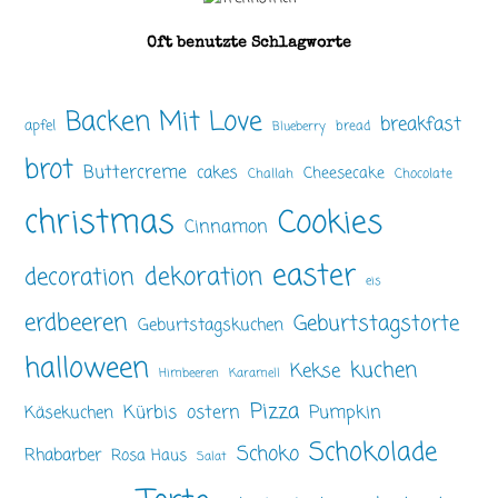
Oft benutzte Schlagworte
Backen Mit Love
breakfast
apfel
bread
Blueberry
brot
Buttercreme
cakes
Cheesecake
Challah
Chocolate
christmas
Cookies
Cinnamon
easter
dekoration
decoration
eis
erdbeeren
Geburtstagstorte
Geburtstagskuchen
halloween
kuchen
Kekse
Himbeeren
Karamell
Pizza
ostern
Pumpkin
Kürbis
Käsekuchen
Schokolade
Schoko
Rhabarber
Rosa Haus
Salat