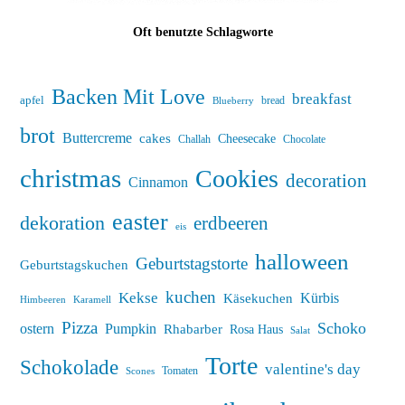
Oft benutzte Schlagworte
Backen Mit Love
breakfast
apfel
bread
Blueberry
brot
Buttercreme
cakes
Cheesecake
Challah
Chocolate
christmas
Cookies
decoration
Cinnamon
easter
dekoration
erdbeeren
eis
halloween
Geburtstagstorte
Geburtstagskuchen
kuchen
Kekse
Kürbis
Käsekuchen
Himbeeren
Karamell
Pizza
Schoko
ostern
Pumpkin
Rhabarber
Rosa Haus
Salat
Torte
Schokolade
valentine's day
Tomaten
Scones