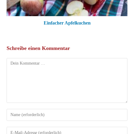
Einfacher Apfelkuchen
Schreibe einen Kommentar
Kommentar
Gib
deinen
Namen
Gib