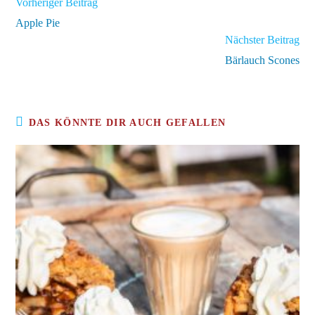
Weitere
Vorheriger Beitrag
Artikel
Apple Pie
ansehen
Nächster Beitrag
Bärlauch Scones
DAS KÖNNTE DIR AUCH GEFALLEN