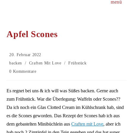
menü
Apfel Scones
Beitrag
20. Februar 2022
veröffentlicht:
Beitrags-
backen
/
Craften Mit Love
/
Frühstück
Kategorie:
Beitrags-
0 Kommentare
Kommentare:
Es regnet bei uns & ich will was Süßes backen. Gerne auch
zum Frühstück. War die Überlegung: Waffeln oder Scones??
Da ich noch ein Glas Clotted Cream im Kühlschrank hab, sind
es die Scones geworden. Das Rezept der Scones hab ich aus
dem gebastelten Minibüchlein aus
Craften mit Love
, aber ich
hab noch 2 Zimtäpfel in den Teig gegeben und das hat super