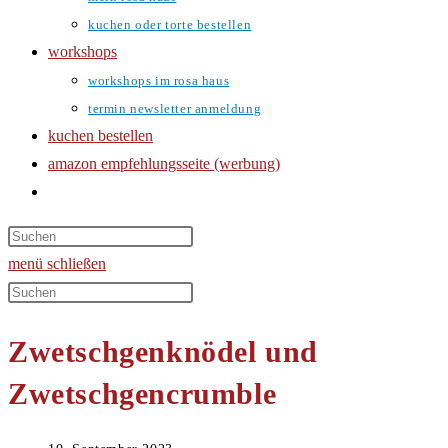
kuchen oder torte bestellen
workshops
workshops im rosa haus
termin newsletter anmeldung
kuchen bestellen
amazon empfehlungsseite (werbung)
website-
suche
umschalten
menü
schließen
Diese
Website
Zwetschgenknödel und
durchsuchen
Zwetschgencrumble