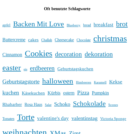
Oft benutzte Schlagworte
Backen Mit Love
brot
breakfast
apfel
bread
Blueberry
christmas
Buttercreme
cakes
Cheesecake
Challah
Chocolate
Cookies
dekoration
decoration
Cinnamon
easter
erdbeeren
Geburtstagskuchen
eis
halloween
Geburtstagstorte
Kekse
Himbeeren
Karamell
kuchen
Pizza
Kürbis
ostern
Pumpkin
Käsekuchen
Schokolade
Schoko
Rhabarber
Rosa Haus
Salat
Scones
Torte
valentinstag
valentine's day
Victoria Sponge
Tomaten
weihnachten
XMas
Zimt