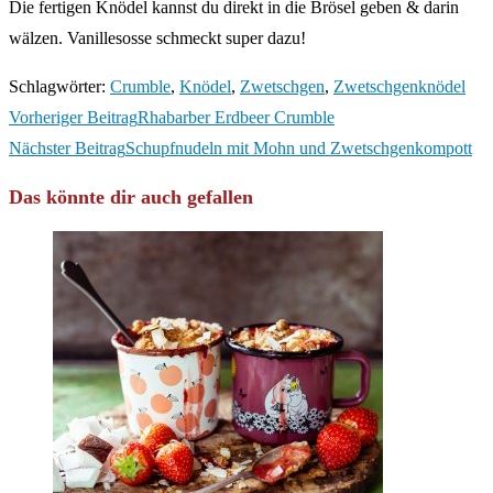
Die fertigen Knödel kannst du direkt in die Brösel geben & darin
wälzen. Vanillesosse schmeckt super dazu!
Schlagwörter
:
Crumble
,
Knödel
,
Zwetschgen
,
Zwetschgenknödel
Weitere
Vorheriger Beitrag
Rhabarber Erdbeer Crumble
Artikel
Nächster Beitrag
Schupfnudeln mit Mohn und Zwetschgenkompott
ansehen
Das könnte dir auch gefallen