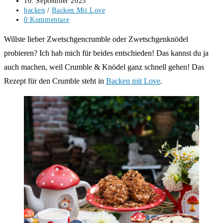
Beitrag
10. September 2023
veröffentlicht:
Beitrags-
backen
/
Backen Mit Love
Kategorie:
Beitrags-
0 Kommentare
Kommentare:
Willste lieber Zwetschgencrumble oder Zwetschgenknödel
probieren? Ich hab mich für beides entschieden! Das kannst du ja
auch machen, weil Crumble & Knödel ganz schnell gehen! Das
Rezept für den Crumble steht in
Backen mit Love
.