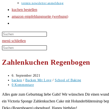
termin newsletter anmeldung
kuchen bestellen
amazon empfehlungsseite (werbung)
website-
suche
umschalten
menü
schließen
Diese
Website
Zahlenkuchen Regenbogen
durchsuchen
Beitrag
6. September 2021
veröffentlicht:
Beitrags-
backen
/
Backen Mit Love
/
School of Baking
Kategorie:
Beitrags-
0 Kommentare
Kommentare:
Alles gute zum Geburtstag liebe Gabi! Wir wünschen Dir einen wund
ein Victoria Sponge Zahlenkuchen Cake mit Holunderblütensirup bepi
Deko (Regenbogen) obendrauf. Happy birthday!