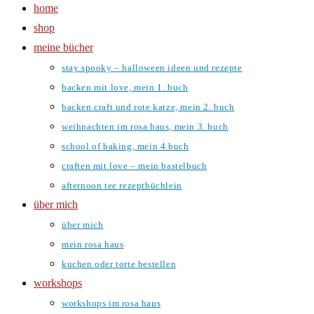
home
shop
meine bücher
stay spooky – halloween ideen und rezepte
backen mit love, mein 1. buch
backen craft und rote katze, mein 2. buch
weihnachten im rosa haus, mein 3. buch
school of baking, mein 4.buch
craften mit love – mein bastelbuch
afternoon tee rezeptbüchlein
über mich
über mich
mein rosa haus
kuchen oder torte bestellen
workshops
workshops im rosa haus