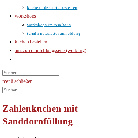
kuchen oder torte bestellen
workshops
workshops im rosa haus
termin newsletter anmeldung
kuchen bestellen
amazon empfehlungsseite (werbung)
website-
suche
umschalten
menü
schließen
Diese
Website
Zahlenkuchen mit
durchsuchen
Sanddornfüllung