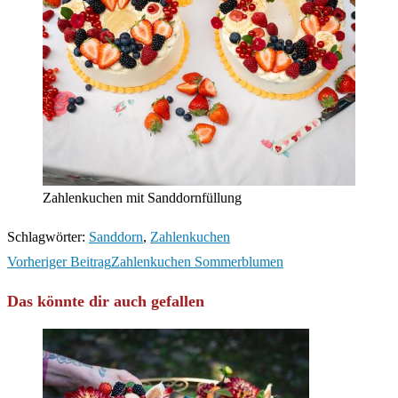
Zahlenkuchen mit Sanddornfüllung
Schlagwörter
:
Sanddorn
,
Zahlenkuchen
Weitere
Vorheriger Beitrag
Zahlenkuchen Sommerblumen
Artikel
Das könnte dir auch gefallen
ansehen