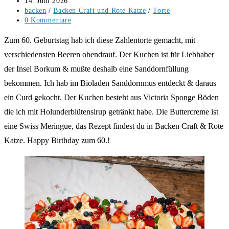
Beitrag
14. Juni 2026
veröffentlicht:
Beitrags-
backen
/
Backen Craft und Rote Katze
/
Torte
Kategorie:
Beitrags-
0 Kommentare
Kommentare:
Zum 60. Geburtstag hab ich diese Zahlentorte gemacht, mit
verschiedensten Beeren obendrauf. Der Kuchen ist für Liebhaber
der Insel Borkum & mußte deshalb eine Sanddornfüllung
bekommen. Ich hab im Bioladen Sanddornmus entdeckt & daraus
ein Curd gekocht. Der Kuchen besteht aus Victoria Sponge Böden
die ich mit Holunderblütensirup getränkt habe. Die Buttercreme ist
eine Swiss Meringue, das Rezept findest du in Backen Craft & Rote
Katze. Happy Birthday zum 60.!