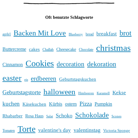
Oft benutzte Schlagworte
Backen Mit Love
brot
breakfast
apfel
bread
Blueberry
christmas
Buttercreme
cakes
Cheesecake
Challah
Chocolate
Cookies
dekoration
decoration
Cinnamon
easter
erdbeeren
Geburtstagskuchen
eis
halloween
Geburtstagstorte
Kekse
Himbeeren
Karamell
kuchen
Pizza
Kürbis
ostern
Pumpkin
Käsekuchen
Schokolade
Schoko
Rhabarber
Rosa Haus
Salat
Scones
Torte
valentinstag
valentine's day
Victoria Sponge
Tomaten