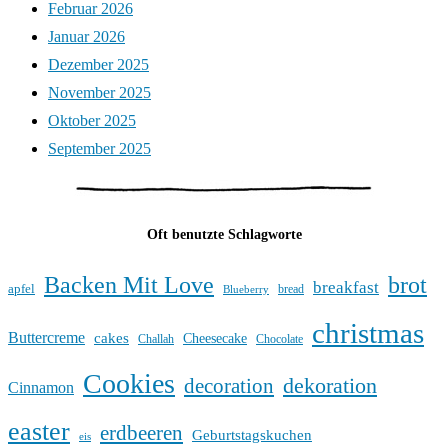
Februar 2026
Januar 2026
Dezember 2025
November 2025
Oktober 2025
September 2025
Oft benutzte Schlagworte
Backen Mit Love
brot
breakfast
apfel
bread
Blueberry
christmas
Buttercreme
cakes
Cheesecake
Challah
Chocolate
Cookies
dekoration
decoration
Cinnamon
easter
erdbeeren
Geburtstagskuchen
eis