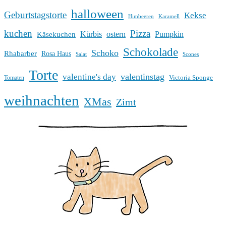
halloween
Geburtstagstorte
Kekse
Himbeeren
Karamell
kuchen
Pizza
Kürbis
ostern
Pumpkin
Käsekuchen
Schokolade
Schoko
Rhabarber
Rosa Haus
Salat
Scones
Torte
valentinstag
valentine's day
Victoria Sponge
Tomaten
weihnachten
XMas
Zimt