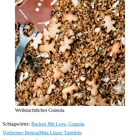
Weihnachtliches Granola
Schlagwörter
:
Backen Mit Love
,
Granola
Weitere
Vorheriger Beitrag
Mini Linzer Tarteletts