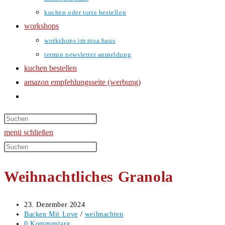
kuchen oder torte bestellen
workshops
workshops im rosa haus
termin newsletter anmeldung
kuchen bestellen
amazon empfehlungsseite (werbung)
website-
suche
umschalten
menü
schließen
Diese
Website
Weihnachtliches Granola
durchsuchen
Beitrag
23. Dezember 2024
veröffentlicht:
Beitrags-
Backen Mit Love
/
weihnachten
Kategorie:
Beitrags-
0 Kommentare