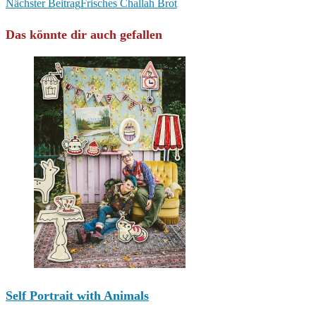
Artikel
Nächster Beitrag
Frisches Challah Brot
ansehen
Das könnte dir auch gefallen
Self Portrait with Animals