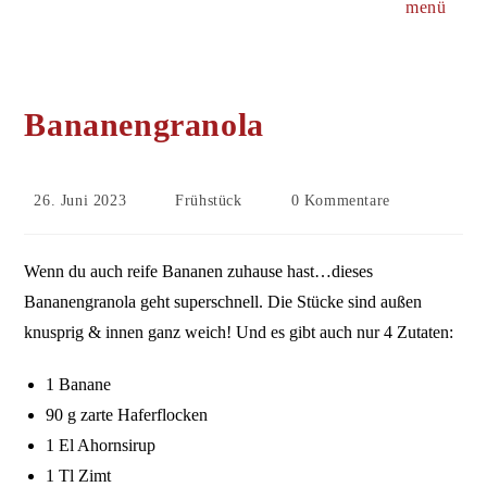
menü
Bananengranola
Beitrag
Beitrags-
Beitrags-
26. Juni 2023
Frühstück
0 Kommentare
veröffentlicht:
Kategorie:
Kommentare:
Wenn du auch reife Bananen zuhause hast…dieses
Bananengranola geht superschnell. Die Stücke sind außen
knusprig & innen ganz weich! Und es gibt auch nur 4 Zutaten:
1 Banane
90 g zarte Haferflocken
1 El Ahornsirup
1 Tl Zimt