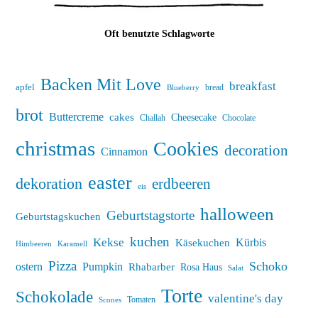
Oft benutzte Schlagworte
Backen Mit Love
breakfast
apfel
bread
Blueberry
brot
Buttercreme
cakes
Cheesecake
Challah
Chocolate
christmas
Cookies
decoration
Cinnamon
easter
dekoration
erdbeeren
eis
halloween
Geburtstagstorte
Geburtstagskuchen
kuchen
Kekse
Kürbis
Käsekuchen
Himbeeren
Karamell
Pizza
Schoko
ostern
Pumpkin
Rhabarber
Rosa Haus
Salat
Torte
Schokolade
valentine's day
Tomaten
Scones