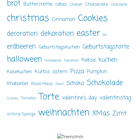
brot
Buttercreme
cakes
Cheesecake
Challah
Chocolate
christmas
Cookies
Cinnamon
easter
dekoration
decoration
eis
erdbeeren
Geburtstagstorte
Geburtstagskuchen
halloween
kuchen
Kekse
Himbeeren
Karamell
Pizza
ostern
Pumpkin
Kürbis
Käsekuchen
Schokolade
Schoko
Rhabarber
Rosa Haus
Salat
Torte
valentinstag
valentine's day
Tomaten
Scones
weihnachten
XMas
Zimt
Victoria Sponge