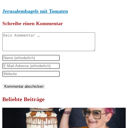
Jerusalembagels mit Tomaten
Schreibe einen Kommentar
Kommentar
Gib
deinen
Gib
Namen
deine
Gib
oder
E-
deine
Benutzernamen
Mail-
Website-
zum
Adresse
URL
Beliebte Beiträge
Kommentieren
zum
ein
ein
Kommentieren
(optional)
ein