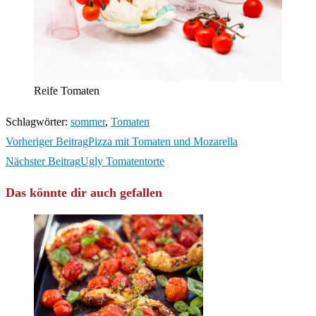
Reife Tomaten
Schlagwörter
:
sommer
,
Tomaten
Weitere
Vorheriger Beitrag
Pizza mit Tomaten und Mozarella
Artikel
Nächster Beitrag
Ugly Tomatentorte
ansehen
Das könnte dir auch gefallen