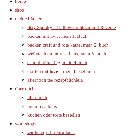
home
shop
meine bücher
Stay Spooky – Halloween Ideen und Rezepte
backen mit love, mein 1. Buch
backen craft und rote katze, mein 2. buch
weihnachten im rosa haus, mein 3. buch
school of baking, mein 4.buch
craften mit love – mein bastelbuch
afternoon tee rezeptbüchlein
über mich
über mich
mein rosa haus
kuchen oder torte bestellen
workshops
workshops im rosa haus