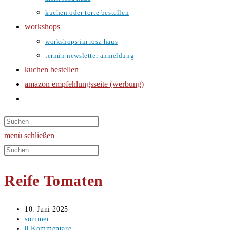
kuchen oder torte bestellen
workshops
workshops im rosa haus
termin newsletter anmeldung
kuchen bestellen
amazon empfehlungsseite (werbung)
website-
suche
umschalten
menü
schließen
Diese
Website
Reife Tomaten
durchsuchen
Beitrag
10. Juni 2025
veröffentlicht:
Beitrags-
sommer
Kategorie:
Beitrags-
0 Kommentare