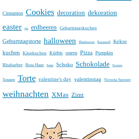
Cookies
dekoration
decoration
Cinnamon
easter
erdbeeren
Geburtstagskuchen
eis
halloween
Geburtstagstorte
Kekse
Himbeeren
Karamell
kuchen
Pizza
Kürbis
ostern
Pumpkin
Käsekuchen
Schokolade
Schoko
Rhabarber
Rosa Haus
Salat
Scones
Torte
valentinstag
valentine's day
Victoria Sponge
Tomaten
weihnachten
XMas
Zimt