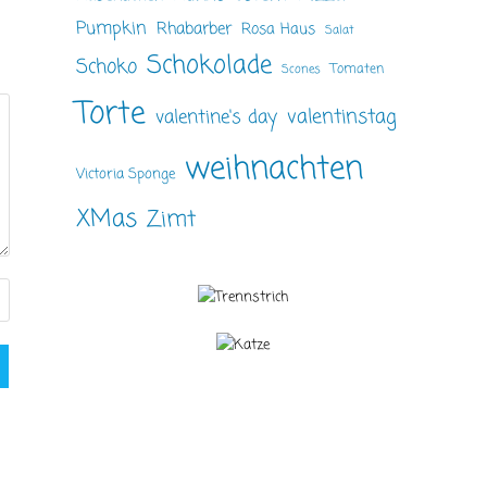
Pumpkin
Rhabarber
Rosa Haus
Salat
Schokolade
Schoko
Tomaten
Scones
Torte
valentinstag
valentine's day
weihnachten
Victoria Sponge
XMas
Zimt