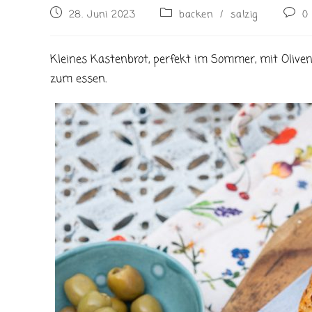
Beitrag
Beitrags-
Beitr
28. Juni 2023
backen
/
salzig
0
veröffentlicht:
Kategorie:
Komm
Kleines Kastenbrot, perfekt im Sommer, mit Oliven
zum essen.