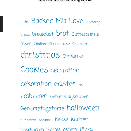
Oft benutzte Schlagworte
Backen Mit Love
apfel
Blueberry
brot
breakfast
Buttercreme
bread
cakes
Cheesecake
Challah
Chocolate
christmas
Cinnamon
Cookies
decoration
easter
dekoration
eis
erdbeeren
Geburtstagskuchen
halloween
Geburtstagstorte
kuchen
Kekse
Himbeeren
Karamell
Pizza
ostern
Kürbis
Käsekuchen