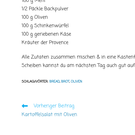
180 g Mehl
1/2 Päckle Backpulver
100 g Oliven
100 g Schinkenwürfel
100 g geriebenen Käse
Kräuter der Provence
Alle Zutaten zusammen mischen & in eine Kastenfo
Scheiben kannst du am nächsten Tag auch gut auf
SCHLAGWÖRTER
:
BREAD
,
BROT
,
OLIVEN
Vorheriger Beitrag
Weitere
Artikel
Kartoffelsalat mit Oliven
ansehen