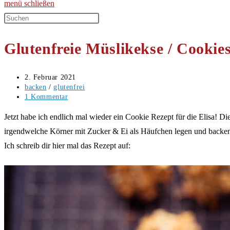
menü
schließen
Diese
Website
Glutenfreie Müslikekse / Cookie
durchsuchen
Beitrag
2. Februar 2021
veröffentlicht:
Beitrags-
backen
/
glutenfrei
Kategorie:
Beitrags-
1 Kommentar
Kommentare:
Jetzt habe ich endlich mal wieder ein Cookie Rezept für die Elisa! D
irgendwelche Körner mit Zucker & Ei als Häufchen legen und backen???
Ich schreib dir hier mal das Rezept auf: