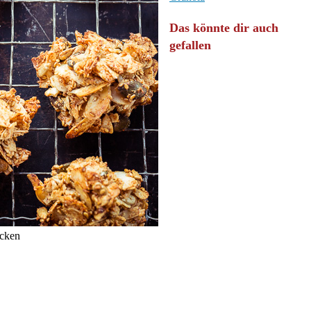
Das könnte dir auch
gefallen
acken