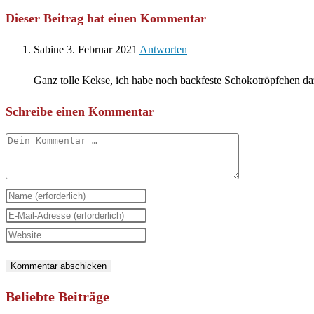
Dieser Beitrag hat einen Kommentar
Sabine
3. Februar 2021
Antworten
Ganz tolle Kekse, ich habe noch backfeste Schokotröpfchen d
Schreibe einen Kommentar
Kommentar
Gib
deinen
Gib
Namen
deine
Gib
oder
E-
deine
Benutzernamen
Mail-
Website-
zum
Adresse
URL
Beliebte Beiträge
Kommentieren
zum
ein