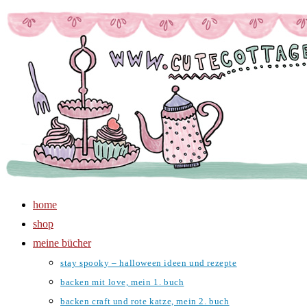
Zum
Inhalt
springen
home
shop
meine bücher
stay spooky – halloween ideen und rezepte
backen mit love, mein 1. buch
backen craft und rote katze, mein 2. buch