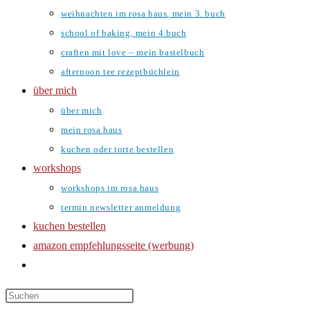
weihnachten im rosa haus, mein 3. buch
school of baking, mein 4.buch
craften mit love – mein bastelbuch
afternoon tee rezeptbüchlein
über mich
über mich
mein rosa haus
kuchen oder torte bestellen
workshops
workshops im rosa haus
termin newsletter anmeldung
kuchen bestellen
amazon empfehlungsseite (werbung)
website-
suche
umschalten