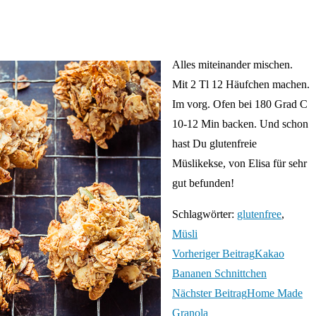
Alles miteinander mischen.
Mit 2 Tl 12 Häufchen machen.
Im vorg. Ofen bei 180 Grad C
10-12 Min backen. Und schon
hast Du glutenfreie
Müslikekse, von Elisa für sehr
gut befunden!
Schlagwörter
:
glutenfree
,
Müsli
Vorheriger Beitrag
Kakao
Bananen Schnittchen
Nächster Beitrag
Home Made
Granola