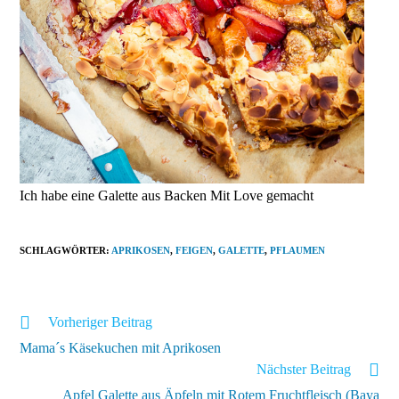
Ich habe eine Galette aus Backen Mit Love gemacht
SCHLAGWÖRTER
:
APRIKOSEN
,
FEIGEN
,
GALETTE
,
PFLAUMEN
Weitere
Vorheriger Beitrag
Artikel
Mama´s Käsekuchen mit Aprikosen
ansehen
Nächster Beitrag
Apfel Galette aus Äpfeln mit Rotem Fruchtfleisch (Baya