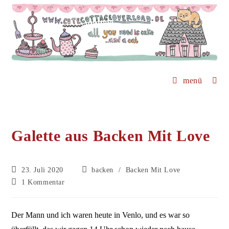
Zum
Inhalt
springen
menü
Galette aus Backen Mit Love
Beitrag
Beitrags-
23. Juli 2020
backen
/
Backen Mit Love
veröffentlicht:
Kategorie:
Beitrags-
1 Kommentar
Kommentare:
Der Mann und ich waren heute in Venlo, und es war so