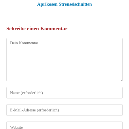
Aprikosen Streuselschnitten
Schreibe einen Kommentar
Kommentar
Gib
deinen
Namen
Gib
oder
deine
Benutzernamen
E-
Gib
zum