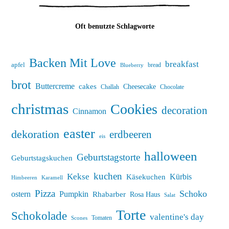
Oft benutzte Schlagworte
Backen Mit Love
breakfast
apfel
bread
Blueberry
brot
Buttercreme
cakes
Cheesecake
Challah
Chocolate
christmas
Cookies
decoration
Cinnamon
easter
dekoration
erdbeeren
eis
halloween
Geburtstagstorte
Geburtstagskuchen
kuchen
Kekse
Kürbis
Käsekuchen
Himbeeren
Karamell
Pizza
Schoko
ostern
Pumpkin
Rhabarber
Rosa Haus
Salat
Torte
Schokolade
valentine's day
Tomaten
Scones