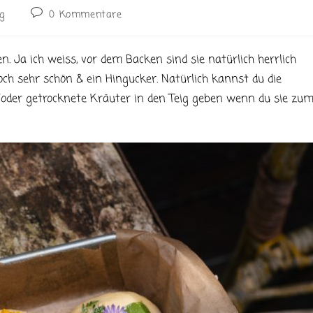
Beitrags-
ig
0 Kommentare
Kommentare:
Ja ich weiss, vor dem Backen sind sie natürlich herrlich
och sehr schön & ein Hingucker. Natürlich kannst du die
oder getrocknete Kräuter in den Teig geben wenn du sie zu