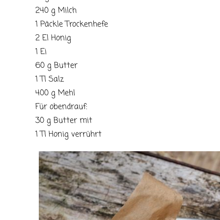
240 g Milch
1 Päckle Trockenhefe
2 El Honig
1 Ei
60 g Butter
1 Tl Salz
400 g Mehl
Für obendrauf:
30 g Butter mit
1 Tl Honig verrührt