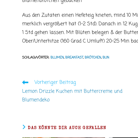
Blumenbrötchen gebacken
Aus den Zutaten einen Hefeteig kneten, mind 10 Mi
merklich vergrößert hat (1-2 Std). Danach in 12 Kug
1 Std gehen lassen. Mit Blüten belegen & der Butt
Ober/Unterhitze (160 Grad C Umluft) 20-25 Min ba
SCHLAGWÖRTER
:
BLUMEN
,
BREAKFAST
,
BRÖTCHEN
,
BUN
Vorheriger Beitrag
Weitere
Artikel
Lemon Drizzle Kuchen mit Buttercreme und
ansehen
Blumendeko
DAS KÖNNTE DIR AUCH GEFALLEN