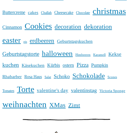
christmas
Buttercreme
cakes
Cheesecake
Challah
Chocolate
Cookies
dekoration
decoration
Cinnamon
easter
erdbeeren
Geburtstagskuchen
eis
halloween
Geburtstagstorte
Kekse
Himbeeren
Karamell
kuchen
Pizza
Kürbis
ostern
Pumpkin
Käsekuchen
Schokolade
Schoko
Rhabarber
Rosa Haus
Salat
Scones
Torte
valentinstag
valentine's day
Victoria Sponge
Tomaten
weihnachten
XMas
Zimt