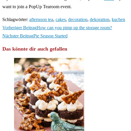
want to join a PopUp Tearoom event.
Schlagwörter
:
afternoon tea
,
cakes
,
decoration
,
dekoration
,
kuchen
Weitere
Vorheriger Beitrag
How can you pimp up the storage room?
Artikel
Nächster Beitrag
Pie Season Started
ansehen
Das könnte dir auch gefallen