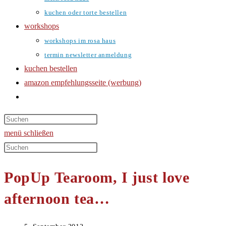
kuchen oder torte bestellen
workshops
workshops im rosa haus
termin newsletter anmeldung
kuchen bestellen
amazon empfehlungsseite (werbung)
website-
suche
umschalten
menü
schließen
Diese
Website
PopUp Tearoom, I just love
durchsuchen
afternoon tea…