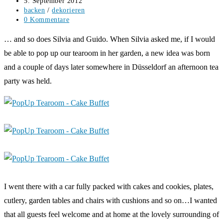
Beitrag
5. September 2012
veröffentlicht:
Beitrags-
backen
/
dekorieren
Kategorie:
Beitrags-
0 Kommentare
Kommentare:
… and so does Silvia and Guido. When Silvia asked me, if I would
be able to pop up our tearoom in her garden, a new idea was born
and a couple of days later somewhere in Düsseldorf an afternoon tea
party was held.
I went there with a car fully packed with cakes and cookies, plates,
cutlery, garden tables and chairs with cushions and so on…I wanted
that all guests feel welcome and at home at the lovely surrounding of