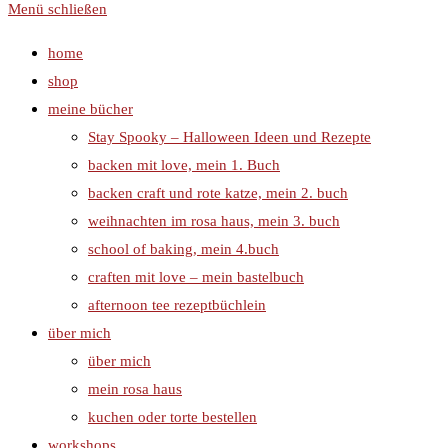
Menü schließen
home
shop
meine bücher
Stay Spooky – Halloween Ideen und Rezepte
backen mit love, mein 1. Buch
backen craft und rote katze, mein 2. buch
weihnachten im rosa haus, mein 3. buch
school of baking, mein 4.buch
craften mit love – mein bastelbuch
afternoon tee rezeptbüchlein
über mich
über mich
mein rosa haus
kuchen oder torte bestellen
workshops