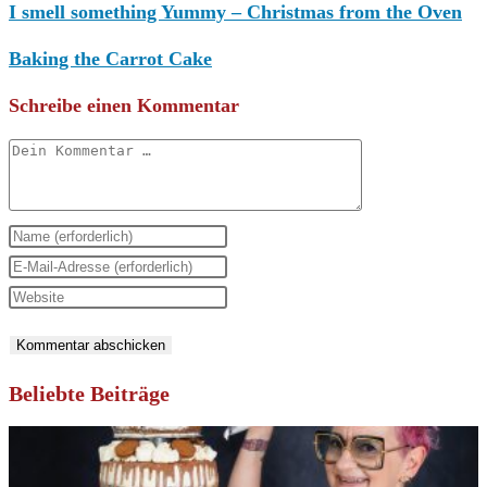
I smell something Yummy – Christmas from the Oven
Baking the Carrot Cake
Schreibe einen Kommentar
Kommentar
Gib
deinen
Gib
Namen
deine
Gib
oder
E-
deine
Benutzernamen
Mail-
Website-
zum
Adresse
URL
Beliebte Beiträge
Kommentieren
zum
ein
ein
Kommentieren
(optional)
ein