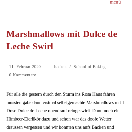
menü
Marshmallows mit Dulce de
Leche Swirl
Beitrag
Beitrags-
11. Februar 2020
backen
/
School of Baking
veröffentlicht:
Kategorie:
Beitrags-
0 Kommentare
Kommentare:
Für alle die gestern durch den Sturm ins Rosa Haus fahren
mussten gabs dann erstmal selbstgemachte Marshmallows mit 1
Dose Dulce de Leche obendrauf reingeswirlt. Dann noch ein
Himbeer-Eierlikör dazu und schon war das doofe Wetter
draussen vergessen und wir konnten uns aufs Backen und