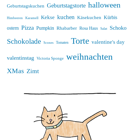
halloween
Geburtstagstorte
Geburtstagskuchen
kuchen
Kekse
Kürbis
Käsekuchen
Himbeeren
Karamell
Pizza
Schoko
ostern
Pumpkin
Rhabarber
Rosa Haus
Salat
Torte
Schokolade
valentine's day
Tomaten
Scones
weihnachten
valentinstag
Victoria Sponge
XMas
Zimt