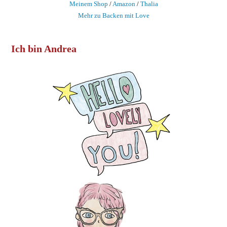
Meinem Shop
/
Amazon
/
Thalia
Mehr zu Backen mit Love
Ich bin Andrea