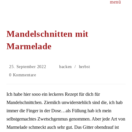
menü
Mandelschnitten mit
Marmelade
Beitrag
Beitrags-
25. September 2022
backen
/
herbst
veröffentlicht:
Kategorie:
Beitrags-
0 Kommentare
Kommentare:
Ich habe hier sooo ein leckeres Rezept für dich für
Mandelschnittchen. Ziemlich unwiderstehlich sind die, ich hab
immer die Finger in der Dose…als Füllung hab ich mein
selbstgemachtes Zwetschgenmus genommen. Aber jede Art von
Marmelade schmeckt auch sehr gut. Das Gitter obendrauf ist