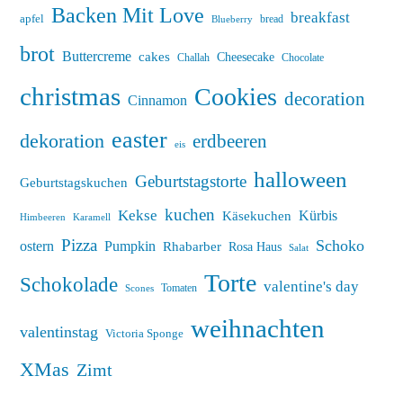
Backen Mit Love
breakfast
apfel
bread
Blueberry
brot
Buttercreme
cakes
Cheesecake
Challah
Chocolate
christmas
Cookies
decoration
Cinnamon
easter
dekoration
erdbeeren
eis
halloween
Geburtstagstorte
Geburtstagskuchen
kuchen
Kekse
Kürbis
Käsekuchen
Himbeeren
Karamell
Pizza
Schoko
ostern
Pumpkin
Rhabarber
Rosa Haus
Salat
Torte
Schokolade
valentine's day
Tomaten
Scones
weihnachten
valentinstag
Victoria Sponge
XMas
Zimt