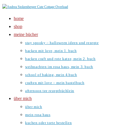
Zum
Inhalt
home
springen
shop
meine bücher
stay spooky – halloween ideen und rezepte
backen mit love, mein 1. buch
backen craft und rote katze, mein 2. buch
weihnachten im rosa haus, mein 3. buch
school of baking, mein 4.buch
craften mit love – mein bastelbuch
afternoon tee rezeptbüchlein
über mich
über mich
mein rosa haus
kuchen oder torte bestellen