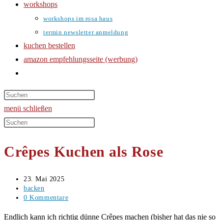
workshops
workshops im rosa haus
termin newsletter anmeldung
kuchen bestellen
amazon empfehlungsseite (werbung)
website-
suche
umschalten
menü
schließen
Diese
Website
Crêpes Kuchen als Rose
durchsuchen
Beitrag
23. Mai 2025
veröffentlicht:
Beitrags-
backen
Kategorie:
Beitrags-
0 Kommentare
Kommentare:
Endlich kann ich richtig dünne Crêpes machen (bisher hat das nie so