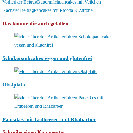
Weitere
Vorheriger Beitrag
Buttermilchpancakes mit Veilchen
Artikel
Nächster Beitrag
Pancakes mit Ricotta & Zitrone
ansehen
Das könnte dir auch gefallen
Schokopankcakes vegan und glutenfrei
Obstplatte
Pancakes mit Erdbeeren und Rhabarber
Schreibe einen Kommentar