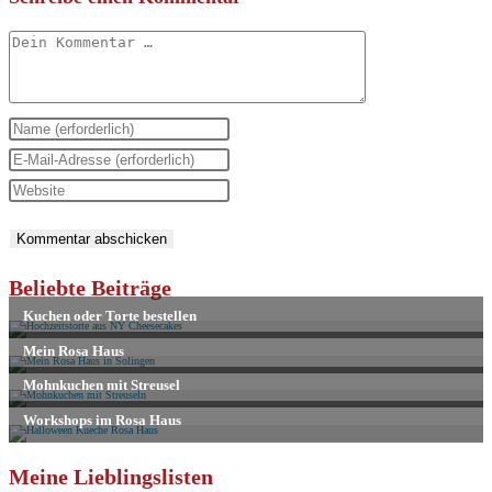
Kommentar
Gib
deinen
Gib
Namen
deine
Gib
oder
E-
deine
Benutzernamen
Mail-
Website-
zum
Adresse
URL
Beliebte Beiträge
Kommentieren
zum
ein
ein
Kommentieren
(optional)
ein
Meine Lieblingslisten