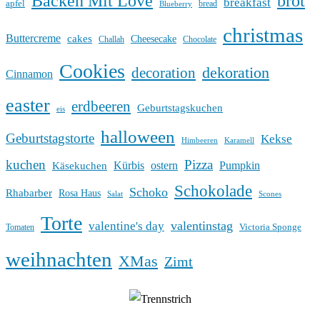
Backen Mit Love
brot
breakfast
apfel
bread
Blueberry
christmas
Buttercreme
cakes
Cheesecake
Challah
Chocolate
Cookies
dekoration
decoration
Cinnamon
easter
erdbeeren
Geburtstagskuchen
eis
halloween
Geburtstagstorte
Kekse
Himbeeren
Karamell
kuchen
Pizza
Kürbis
ostern
Pumpkin
Käsekuchen
Schokolade
Schoko
Rhabarber
Rosa Haus
Salat
Scones
Torte
valentinstag
valentine's day
Victoria Sponge
Tomaten
weihnachten
XMas
Zimt