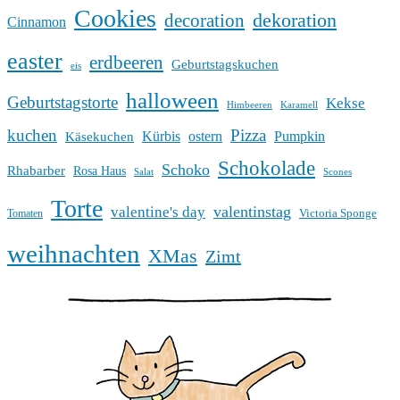
Cookies
dekoration
decoration
Cinnamon
easter
erdbeeren
Geburtstagskuchen
eis
halloween
Geburtstagstorte
Kekse
Himbeeren
Karamell
kuchen
Pizza
Kürbis
ostern
Pumpkin
Käsekuchen
Schokolade
Schoko
Rhabarber
Rosa Haus
Salat
Scones
Torte
valentinstag
valentine's day
Victoria Sponge
Tomaten
weihnachten
XMas
Zimt