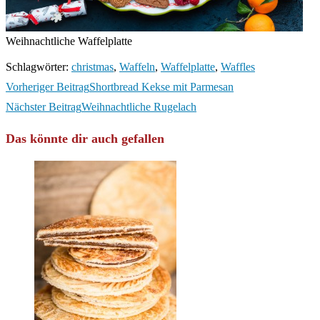
Weihnachtliche Waffelplatte
Schlagwörter
:
christmas
,
Waffeln
,
Waffelplatte
,
Waffles
Weitere
Vorheriger Beitrag
Shortbread Kekse mit Parmesan
Artikel
Nächster Beitrag
Weihnachtliche Rugelach
ansehen
Das könnte dir auch gefallen