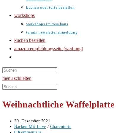
kuchen oder torte bestellen
workshops
workshops im rosa haus
termin newsletter anmeldung
kuchen bestellen
amazon empfehlungsseite (werbung)
website-
suche
umschalten
menü
schließen
Diese
Website
Weihnachtliche Waffelplatte
durchsuchen
Beitrag
20. Dezember 2021
veröffentlicht:
Beitrags-
Backen Mit Love
/
Charcuterie
Kategorie:
Beitrags-
0 Kommentare