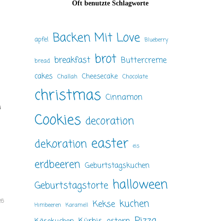
Oft benutzte Schlagworte
Backen Mit Love
apfel
Blueberry
brot
breakfast
Buttercreme
bread
cakes
Cheesecake
Challah
Chocolate
christmas
Cinnamon
n
Cookies
decoration
easter
dekoration
eis
erdbeeren
Geburtstagskuchen
halloween
Geburtstagstorte
26
kuchen
Kekse
Himbeeren
Karamell
Pizza