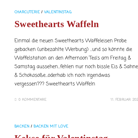
CHARCUTERIE
/
VALENTINSTAG
Sweethearts Waffeln
Einmal die neuen Sweethearts Waffeleisen Probe
gebacken (unbezahlte Werbung) …und so könnte die
Waffelstation an den Afternoon Tea‘s am Freitag &
Samstag aussehen…fehlen nur noch bissle Eis & Sahne
& Schokosoße…oderhab ich noch irgendwas
vergessen??? Sweethearts Waffeln
0 KOMMENTARE
11. FEBRUAR 20
BACKEN
/
BACKEN MIT LOVE