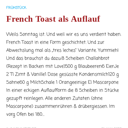
FRÜHSTÜCK
French Toast als Auflauf
Weils Sonntag ist. Und weil wir es uns verdient haben.
French Toast in eine Form geschichtet. Und zur
Abwechslung mal als „tres leches“ Variante. Yummieh!
Und das brauchst du dazu:8 Scheiben Challahbrot
(Rezept in Backen mit Love)500 g Blaubeeren6 EierJe
2 Tl Zimt & Vanille1 Dose gesüsste Kondensmilch120 g
Sahne60 g MilchSchale 1 Orangeeinige El Mascarpone
In einer eckigen Auflaufform die 8 Scheiben in Stücke
gezupft reinlegen. Alle anderen Zutaten (ohne
Mascarpone) zusammenrühren & drübergiessen. Im
vorg Ofen bei 180…