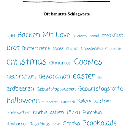
Oft benutzte Schlagworte
Backen Mit Love
breakfast
apfel
bread
Blueberry
brot
Buttercreme
cakes
Cheesecake
Challah
Chocolate
christmas
Cookies
Cinnamon
easter
dekoration
decoration
eis
erdbeeren
Geburtstagstorte
Geburtstagskuchen
halloween
kuchen
Kekse
Himbeeren
Karamell
Pizza
ostern
Pumpkin
Kürbis
Käsekuchen
Schokolade
Schoko
Rhabarber
Rosa Haus
Salat