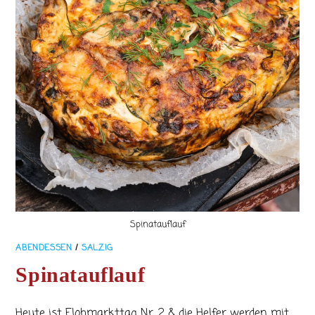
Spinatauflauf
ABENDESSEN
/
SALZIG
Spinatauflauf
Heute ist Flohmarkttag Nr. 2 & die Helfer werden mit