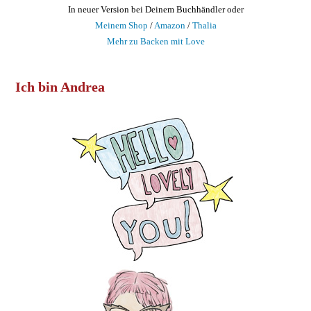
In neuer Version bei Deinem Buchhändler oder
Meinem Shop
/
Amazon
/
Thalia
Mehr zu Backen mit Love
Ich bin Andrea