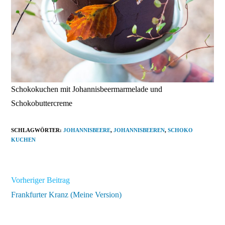
Schokokuchen mit Johannisbeermarmelade und
Schokobuttercreme
SCHLAGWÖRTER
:
JOHANNISBEERE
,
JOHANNISBEEREN
,
SCHOKO
KUCHEN
Weitere
Vorheriger Beitrag
Artikel
Frankfurter Kranz (Meine Version)
ansehen