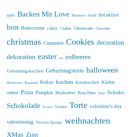
Backen Mit Love
breakfast
apfel
bread
Blueberry
brot
Buttercreme
cakes
Cheesecake
Challah
Chocolate
christmas
Cookies
decoration
Cinnamon
easter
dekoration
erdbeeren
eis
halloween
Geburtstagstorte
Geburtstagskuchen
kuchen
Kekse
Kürbis
Käsekuchen
Himbeeren
Karamell
Pizza
Schoko
ostern
Pumpkin
Rhabarber
Rosa Haus
Salat
Torte
Schokolade
valentine's day
Tomaten
Scones
weihnachten
valentinstag
Victoria Sponge
XMas
Zimt