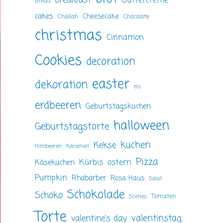
breakfast
Buttercreme
bread
cakes
Cheesecake
Challah
Chocolate
christmas
Cinnamon
Cookies
decoration
easter
dekoration
eis
erdbeeren
Geburtstagskuchen
halloween
Geburtstagstorte
kuchen
Kekse
Himbeeren
Karamell
Pizza
ostern
Kürbis
Käsekuchen
Pumpkin
Rhabarber
Rosa Haus
Salat
Schokolade
Schoko
Tomaten
Scones
Torte
valentinstag
valentine's day