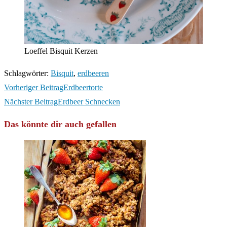
Loeffel Bisquit Kerzen
Schlagwörter
:
Bisquit
,
erdbeeren
Weitere
Vorheriger Beitrag
Erdbeertorte
Artikel
Nächster Beitrag
Erdbeer Schnecken
ansehen
Das könnte dir auch gefallen