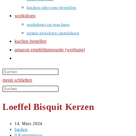
kuchen oder torte bestellen
workshops
workshops im rosa haus
termin newsletter anmeldung
kuchen bestellen
amazon empfehlungsseite (werbung)
website-
suche
umschalten
menü
schließen
Diese
Website
Loeffel Bisquit Kerzen
durchsuchen
Beitrag
14. März 2024
veröffentlicht:
Beitrags-
backen
Kategorie:
Beitrags-
0 Kommentare