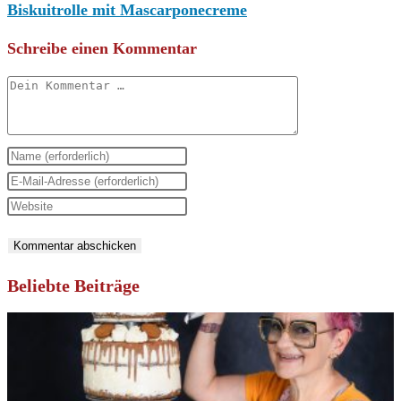
Biskuitrolle mit Mascarponecreme
Schreibe einen Kommentar
Kommentar
Gib
deinen
Gib
Namen
deine
Gib
oder
E-
deine
Benutzernamen
Mail-
Website-
zum
Adresse
URL
Beliebte Beiträge
Kommentieren
zum
ein
ein
Kommentieren
(optional)
ein