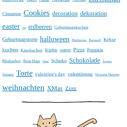
Chocolate
Cookies
dekoration
decoration
Cinnamon
easter
erdbeeren
Geburtstagskuchen
eis
halloween
Geburtstagstorte
Kekse
Himbeeren
Karamell
kuchen
Pizza
Kürbis
ostern
Pumpkin
Käsekuchen
Schokolade
Schoko
Rhabarber
Rosa Haus
Salat
Scones
Torte
valentinstag
valentine's day
Victoria Sponge
Tomaten
weihnachten
XMas
Zimt