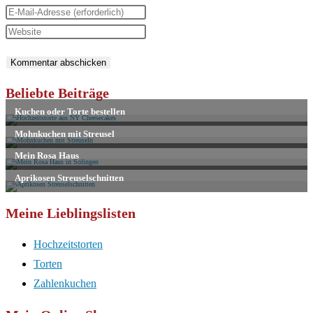
deinen
Gib
Namen
deine
Gib
oder
E-
deine
Benutzernamen
Mail-
Website-
zum
Adresse
URL
Beliebte Beiträge
Kommentieren
zum
ein
ein
Kommentieren
(optional)
ein
Meine Lieblingslisten
Hochzeitstorten
Torten
Zahlenkuchen