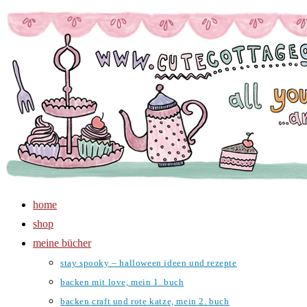
Zum
Inhalt
springen
home
shop
meine bücher
stay spooky – halloween ideen und rezepte
backen mit love, mein 1. buch
backen craft und rote katze, mein 2. buch