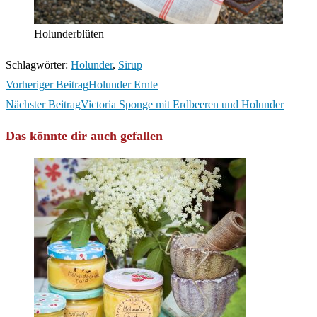
Holunderblüten
Schlagwörter
:
Holunder
,
Sirup
Weitere
Vorheriger Beitrag
Holunder Ernte
Artikel
Nächster Beitrag
Victoria Sponge mit Erdbeeren und Holunder
ansehen
Das könnte dir auch gefallen