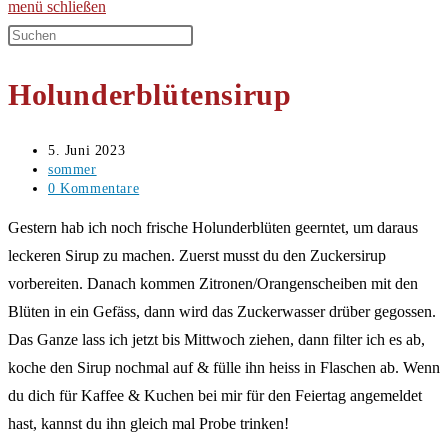
menü
schließen
Diese
Website
Holunderblütensirup
durchsuchen
Beitrag
5. Juni 2023
veröffentlicht:
Beitrags-
sommer
Kategorie:
Beitrags-
0 Kommentare
Kommentare:
Gestern hab ich noch frische Holunderblüten geerntet, um daraus
leckeren Sirup zu machen. Zuerst musst du den Zuckersirup
vorbereiten. Danach kommen Zitronen/Orangenscheiben mit den
Blüten in ein Gefäss, dann wird das Zuckerwasser drüber gegossen.
Das Ganze lass ich jetzt bis Mittwoch ziehen, dann filter ich es ab,
koche den Sirup nochmal auf & fülle ihn heiss in Flaschen ab. Wenn
du dich für Kaffee & Kuchen bei mir für den Feiertag angemeldet
hast, kannst du ihn gleich mal Probe trinken!