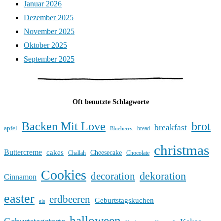
Januar 2026
Dezember 2025
November 2025
Oktober 2025
September 2025
Oft benutzte Schlagworte
Backen Mit Love
brot
breakfast
apfel
bread
Blueberry
christmas
Buttercreme
cakes
Cheesecake
Challah
Chocolate
Cookies
dekoration
decoration
Cinnamon
easter
erdbeeren
Geburtstagskuchen
eis
halloween