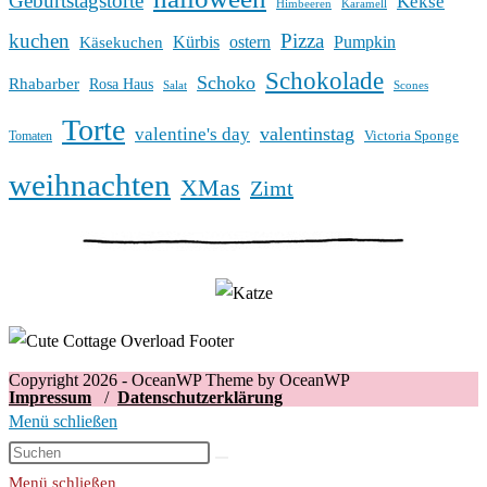
Geburtstagstorte
Kekse
Himbeeren
Karamell
kuchen
Pizza
Kürbis
ostern
Pumpkin
Käsekuchen
Schokolade
Schoko
Rhabarber
Rosa Haus
Salat
Scones
Torte
valentinstag
valentine's day
Victoria Sponge
Tomaten
weihnachten
XMas
Zimt
Copyright 2026 - OceanWP Theme by OceanWP
Impressum
/
Datenschutzerklärung
Menü schließen
Menü schließen