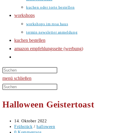
kuchen oder torte bestellen
workshops
workshops im rosa haus
termin newsletter anmeldung
kuchen bestellen
amazon empfehlungsseite (werbung)
website-
suche
umschalten
menü
schließen
Diese
Website
Halloween Geistertoast
durchsuchen
Beitrag
14. Oktober 2022
veröffentlicht:
Beitrags-
Frühstück
/
halloween
Kategorie:
Beitrags-
0 Kommentare