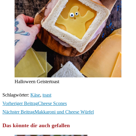
Halloween Geistertoast
Schlagwörter
:
Käse
,
toast
Weitere
Vorheriger Beitrag
Cheese Scones
Artikel
Nächster Beitrag
Makkaroni und Cheese Würfel
ansehen
Das könnte dir auch gefallen