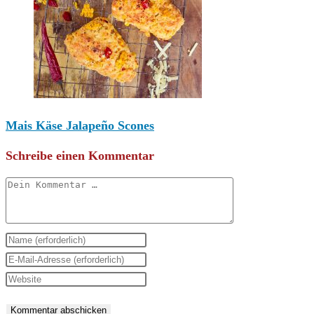
Mais Käse Jalapeño Scones
Schreibe einen Kommentar
Kommentar
Gib
deinen
Gib
Namen
deine
Gib
oder
E-
deine