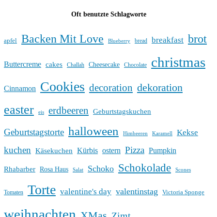
Oft benutzte Schlagworte
Backen Mit Love
brot
breakfast
apfel
bread
Blueberry
christmas
Buttercreme
cakes
Cheesecake
Challah
Chocolate
Cookies
dekoration
decoration
Cinnamon
easter
erdbeeren
Geburtstagskuchen
eis
halloween
Geburtstagstorte
Kekse
Himbeeren
Karamell
kuchen
Pizza
Kürbis
ostern
Pumpkin
Käsekuchen
Schokolade
Schoko
Rhabarber
Rosa Haus
Salat
Scones
Torte
valentinstag
valentine's day
Victoria Sponge
Tomaten
weihnachten
XMas
Zimt