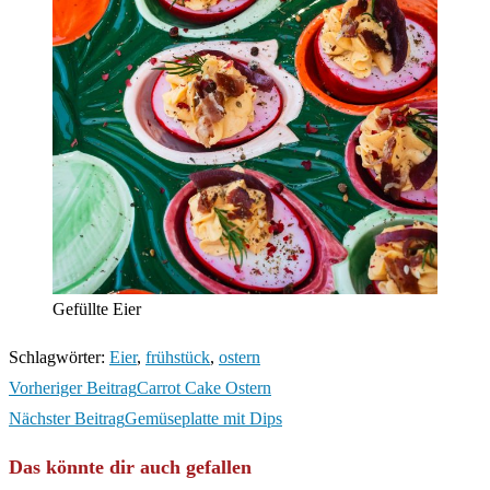
Gefüllte Eier
Schlagwörter
:
Eier
,
frühstück
,
ostern
Weitere
Vorheriger Beitrag
Carrot Cake Ostern
Artikel
Nächster Beitrag
Gemüseplatte mit Dips
ansehen
Das könnte dir auch gefallen