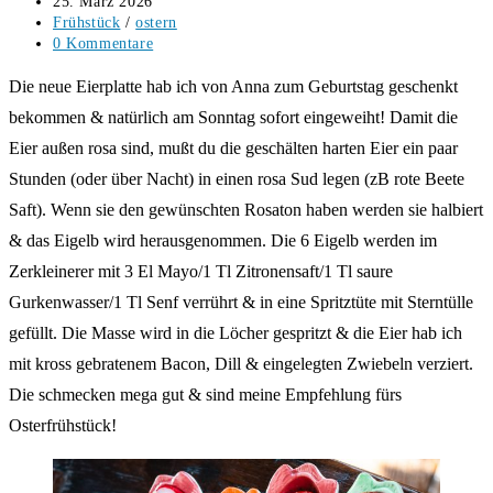
Beitrag
25. März 2026
veröffentlicht:
Beitrags-
Frühstück
/
ostern
Kategorie:
Beitrags-
0 Kommentare
Kommentare:
Die neue Eierplatte hab ich von Anna zum Geburtstag geschenkt
bekommen & natürlich am Sonntag sofort eingeweiht! Damit die
Eier außen rosa sind, mußt du die geschälten harten Eier ein paar
Stunden (oder über Nacht) in einen rosa Sud legen (zB rote Beete
Saft). Wenn sie den gewünschten Rosaton haben werden sie halbiert
& das Eigelb wird herausgenommen. Die 6 Eigelb werden im
Zerkleinerer mit 3 El Mayo/1 Tl Zitronensaft/1 Tl saure
Gurkenwasser/1 Tl Senf verrührt & in eine Spritztüte mit Sterntülle
gefüllt. Die Masse wird in die Löcher gespritzt & die Eier hab ich
mit kross gebratenem Bacon, Dill & eingelegten Zwiebeln verziert.
Die schmecken mega gut & sind meine Empfehlung fürs
Osterfrühstück!