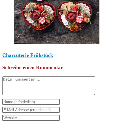
Charcuterie Frühstück
Schreibe einen Kommentar
Kommentar
Gib
deinen
Gib
Namen
deine
Gib
oder
E-
deine