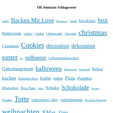
Oft benutzte Schlagworte
Backen Mit Love
brot
breakfast
apfel
bread
Blueberry
christmas
Buttercreme
cakes
Cheesecake
Challah
Chocolate
Cookies
dekoration
decoration
Cinnamon
easter
erdbeeren
Geburtstagskuchen
eis
halloween
Geburtstagstorte
Kekse
Himbeeren
Karamell
kuchen
Pizza
Kürbis
ostern
Pumpkin
Käsekuchen
Schokolade
Schoko
Rhabarber
Rosa Haus
Salat
Scones
Torte
valentinstag
valentine's day
Victoria Sponge
Tomaten
weihnachten
XMas
Zimt