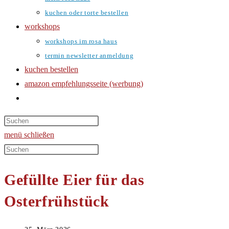
kuchen oder torte bestellen
workshops
workshops im rosa haus
termin newsletter anmeldung
kuchen bestellen
amazon empfehlungsseite (werbung)
website-
suche
umschalten
menü
schließen
Diese
Website
Gefüllte Eier für das
durchsuchen
Osterfrühstück