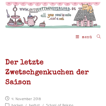
Zum
Inhalt
springen
menü
Der letzte
Zwetschgenkuchen der
Saison
Beitrag
4. November 2018
veröffentlicht:
Beitrags-
backen
/
herbst
/
School of Baking