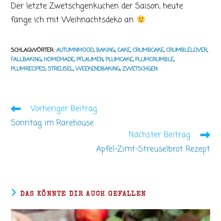
Der letzte Zwetschgenkuchen der Saison, heute
fange ich mit Weihnachtsdeko an
SCHLAGWÖRTER
:
AUTUMNMOOD
,
BAKING
,
CAKE
,
CRUMBCAKE
,
CRUMBLELOVER
,
FALLBAKING
,
HOMEMADE
,
PFLAUMEN
,
PLUMCAKE
,
PLUMCRUMBLE
,
PLUMRECIPES
,
STREUSEL
,
WEEKENDBAKING
,
ZWETSCHGEN
Vorheriger Beitrag
Weitere
Artikel
Sonntag im Rarehouse
ansehen
Nächster Beitrag
Apfel-Zimt-Streuselbrot Rezept
DAS KÖNNTE DIR AUCH GEFALLEN