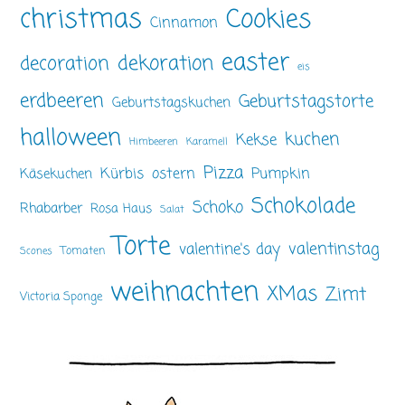
christmas
Cookies
Cinnamon
easter
dekoration
decoration
eis
erdbeeren
Geburtstagstorte
Geburtstagskuchen
halloween
kuchen
Kekse
Himbeeren
Karamell
Pizza
ostern
Pumpkin
Kürbis
Käsekuchen
Schokolade
Schoko
Rhabarber
Rosa Haus
Salat
Torte
valentinstag
valentine's day
Tomaten
Scones
weihnachten
XMas
Zimt
Victoria Sponge