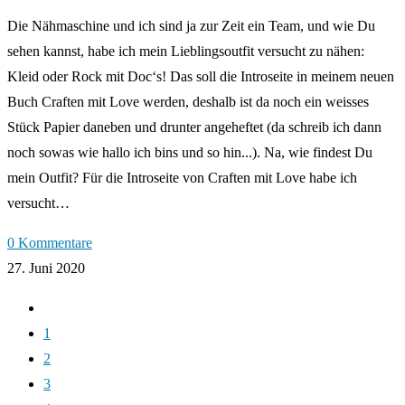
Die Nähmaschine und ich sind ja zur Zeit ein Team, und wie Du
sehen kannst, habe ich mein Lieblingsoutfit versucht zu nähen:
Kleid oder Rock mit Doc‘s! Das soll die Introseite in meinem neuen
Buch Craften mit Love werden, deshalb ist da noch ein weisses
Stück Papier daneben und drunter angeheftet (da schreib ich dann
noch sowas wie hallo ich bins und so hin...). Na, wie findest Du
mein Outfit? Für die Introseite von Craften mit Love habe ich
versucht…
0 Kommentare
27. Juni 2020
Zur
vorherigen
1
Seite
2
3