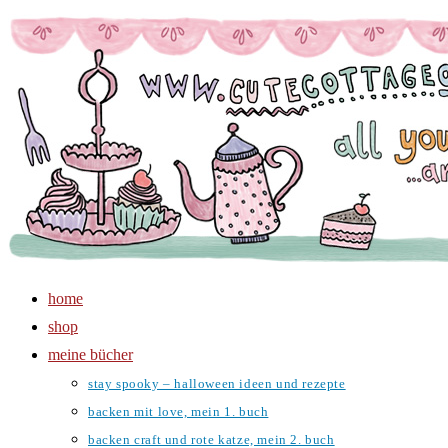
Zum
Inhalt
springen
home
shop
meine bücher
stay spooky – halloween ideen und rezepte
backen mit love, mein 1. buch
backen craft und rote katze, mein 2. buch