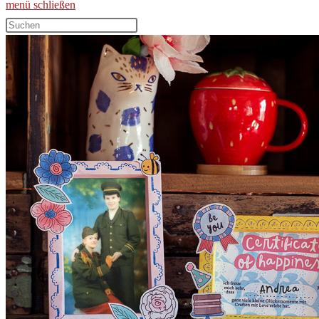
menü
schließen
Diese
Website
durchsuchen