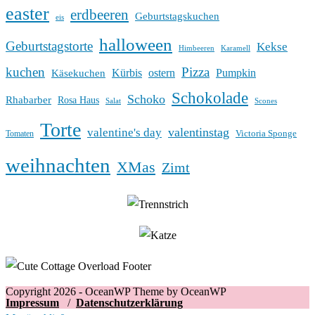
easter
erdbeeren
Geburtstagskuchen
eis
halloween
Geburtstagstorte
Kekse
Himbeeren
Karamell
kuchen
Pizza
Kürbis
ostern
Pumpkin
Käsekuchen
Schokolade
Schoko
Rhabarber
Rosa Haus
Salat
Scones
Torte
valentinstag
valentine's day
Victoria Sponge
Tomaten
weihnachten
XMas
Zimt
Copyright 2026 - OceanWP Theme by OceanWP
Impressum
/
Datenschutzerklärung