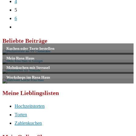
4
5
6
Zur
nächsten
Beliebte Beiträge
Seite
Meine Lieblingslisten
Hochzeitstorten
Torten
Zahlenkuchen