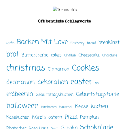
Oft benutzte Schlagworte
Backen Mit Love
breakfast
apfel
bread
Blueberry
brot
Buttercreme
cakes
Cheesecake
Challah
Chocolate
christmas
Cookies
Cinnamon
easter
dekoration
decoration
eis
erdbeeren
Geburtstagstorte
Geburtstagskuchen
halloween
kuchen
Kekse
Himbeeren
Karamell
Pizza
ostern
Pumpkin
Kürbis
Käsekuchen
Schokolade
Schoko
Rhabarber
Rosa Haus
Salat