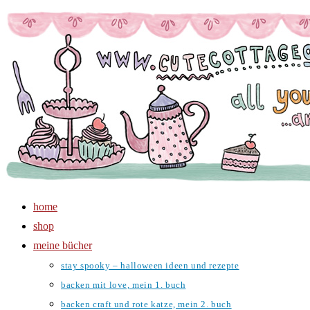
Zum
Inhalt
springen
home
shop
meine bücher
stay spooky – halloween ideen und rezepte
backen mit love, mein 1. buch
backen craft und rote katze, mein 2. buch