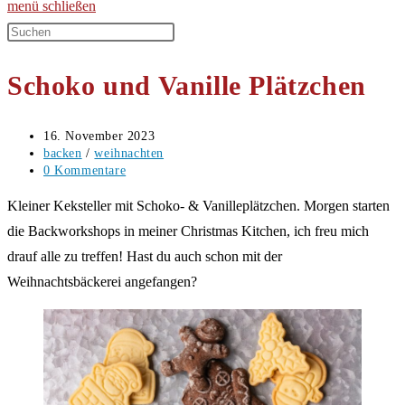
menü
schließen
Diese
Website
Schoko und Vanille Plätzchen
durchsuchen
Beitrag
16. November 2023
veröffentlicht:
Beitrags-
backen
/
weihnachten
Kategorie:
Beitrags-
0 Kommentare
Kommentare:
Kleiner Keksteller mit Schoko- & Vanilleplätzchen. Morgen starten
die Backworkshops in meiner Christmas Kitchen, ich freu mich
drauf alle zu treffen! Hast du auch schon mit der
Weihnachtsbäckerei angefangen?