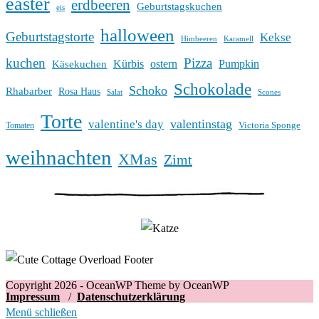
easter
erdbeeren
Geburtstagskuchen
eis
halloween
Geburtstagstorte
Kekse
Himbeeren
Karamell
kuchen
Pizza
Kürbis
ostern
Pumpkin
Käsekuchen
Schokolade
Schoko
Rhabarber
Rosa Haus
Salat
Scones
Torte
valentinstag
valentine's day
Victoria Sponge
Tomaten
weihnachten
XMas
Zimt
Copyright 2026 - OceanWP Theme by OceanWP
Impressum
/
Datenschutzerklärung
Menü schließen