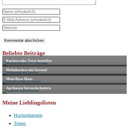
Gib
deinen
Gib
Namen
deine
Gib
oder
E-
deine
Benutzernamen
Mail-
Website-
zum
Adresse
URL
Beliebte Beiträge
Kommentieren
zum
ein
ein
Kommentieren
(optional)
ein
Meine Lieblingslisten
Hochzeitstorten
Torten