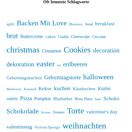
Oft benutzte Schlagworte
Backen Mit Love
breakfast
apfel
bread
Blueberry
brot
Buttercreme
cakes
Cheesecake
Challah
Chocolate
christmas
Cookies
decoration
Cinnamon
easter
dekoration
erdbeeren
eis
halloween
Geburtstagstorte
Geburtstagskuchen
kuchen
Kekse
Kürbis
Käsekuchen
Himbeeren
Karamell
Pizza
Schoko
ostern
Pumpkin
Rhabarber
Rosa Haus
Salat
Torte
Schokolade
valentine's day
Tomaten
Scones
weihnachten
valentinstag
Victoria Sponge