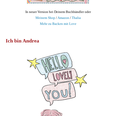
In neuer Version bei Deinem Buchhändler oder
Meinem Shop
/
Amazon
/
Thalia
Mehr zu Backen mit Love
Ich bin Andrea