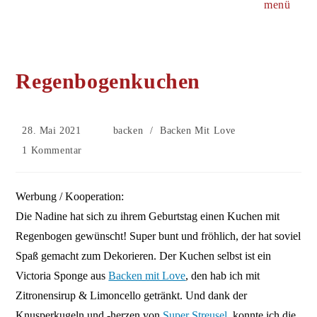
menü
Regenbogenkuchen
Beitrag
Beitrags-
28. Mai 2021
backen
/
Backen Mit Love
veröffentlicht:
Kategorie:
Beitrags-
1 Kommentar
Kommentare:
Werbung / Kooperation:
Die Nadine hat sich zu ihrem Geburtstag einen Kuchen mit
Regenbogen gewünscht! Super bunt und fröhlich, der hat soviel
Spaß gemacht zum Dekorieren. Der Kuchen selbst ist ein
Victoria Sponge aus
Backen mit Love
, den hab ich mit
Zitronensirup & Limoncello getränkt. Und dank der
Knusperkugeln und -herzen von
Super Streusel
, konnte ich die