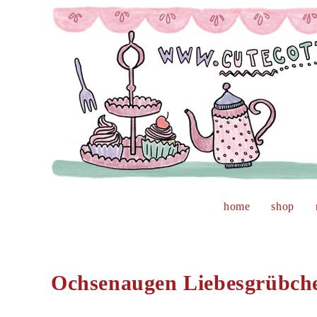
Zum
Inhalt
springen
home
shop
Ochsenaugen Liebesgrübch