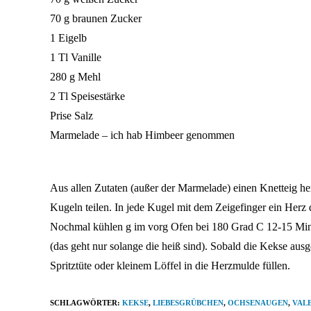
70 g braunen Zucker
1 Eigelb
1 Tl Vanille
280 g Mehl
2 Tl Speisestärke
Prise Salz
Marmelade – ich hab Himbeer genommen
Aus allen Zutaten (außer der Marmelade) einen Knetteig he
Kugeln teilen. In jede Kugel mit dem Zeigefinger ein Herz 
Nochmal kühlen g im vorg Ofen bei 180 Grad C 12-15 Min 
(das geht nur solange die heiß sind). Sobald die Kekse aus
Spritztüte oder kleinem Löffel in die Herzmulde füllen.
SCHLAGWÖRTER
:
KEKSE
,
LIEBESGRÜBCHEN
,
OCHSENAUGEN
,
VALE