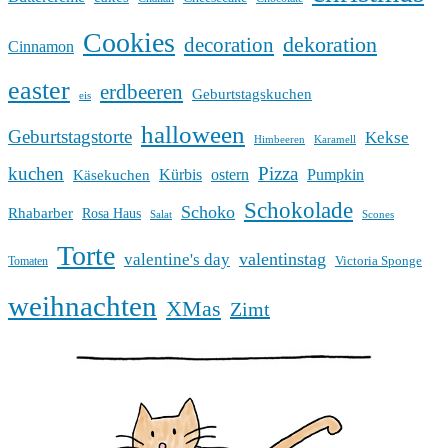
Cookies
dekoration
decoration
Cinnamon
easter
erdbeeren
Geburtstagskuchen
eis
halloween
Geburtstagstorte
Kekse
Himbeeren
Karamell
kuchen
Pizza
Kürbis
ostern
Pumpkin
Käsekuchen
Schokolade
Schoko
Rhabarber
Rosa Haus
Salat
Scones
Torte
valentinstag
valentine's day
Victoria Sponge
Tomaten
weihnachten
XMas
Zimt