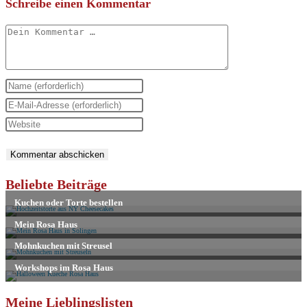
Schreibe einen Kommentar
Kommentar
Gib
deinen
Gib
Namen
deine
Gib
oder
E-
deine
Benutzernamen
Mail-
Website-
zum
Adresse
URL
Beliebte Beiträge
Kommentieren
zum
ein
ein
Kommentieren
(optional)
ein
Meine Lieblingslisten