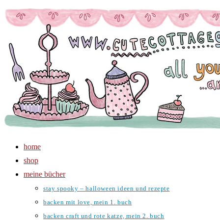
Zum
Inhalt
springen
home
shop
meine bücher
stay spooky – halloween ideen und rezepte
backen mit love, mein 1. buch
backen craft und rote katze, mein 2. buch