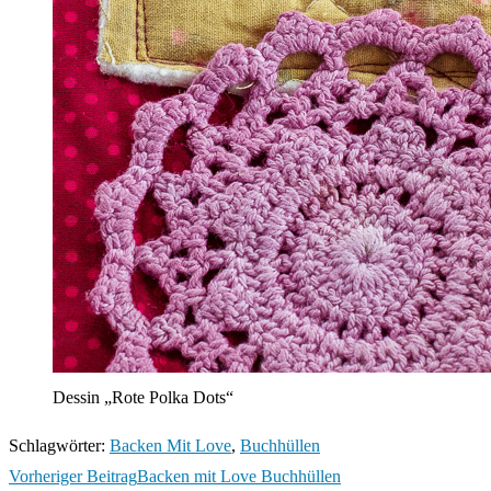
Dessin „Rote Polka Dots“
Schlagwörter
:
Backen Mit Love
,
Buchhüllen
Weitere
Vorheriger Beitrag
Backen mit Love Buchhüllen