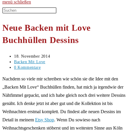
menü
schließen
Diese
Website
Neue Backen mit Love
durchsuchen
Buchhüllen Dessins
Beitrag
18. November 2014
veröffentlicht:
Beitrags-
Backen Mit Love
Kategorie:
Beitrags-
0 Kommentare
Kommentare:
Nachdem so viele mir schreiben wie schön sie die Idee mit den
„Backen Mit Love“ Buchhüllen finden, hat mich ja irgendwie der
Nähfimmel gepackt, und ich habe gleich noch drei weitere Dessins
genäht. Ich denke jetzt ist aber gut und die Kollektion ist bis
Weihnachten erstmal komplett. Du findest alle neuen Dessins im
Detail in meinem
Etsy Shop
. Wenn Du sowieso nach
Weihnachtsgeschenken stöberst und im weitesten Sinne aus Köln