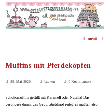
Zum
Inhalt
springen
menü
Muffins mit Pferdeköpfen
Beitrag
Beitrags-
Beitrags-
29. Mai 2026
backen
0 Kommentare
veröffentlicht:
Kategorie:
Kommentare:
Schokomuffins gefüllt mit Karamell oder Nutella! Das
besondere daran: das Geburtstagskind reitet, es mußten also