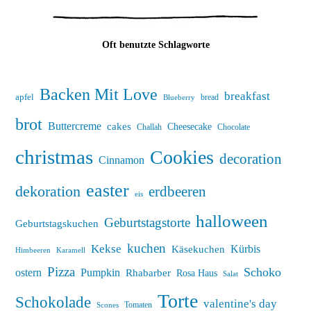
Oft benutzte Schlagworte
Backen Mit Love
breakfast
apfel
bread
Blueberry
brot
Buttercreme
cakes
Cheesecake
Challah
Chocolate
christmas
Cookies
decoration
Cinnamon
easter
dekoration
erdbeeren
eis
halloween
Geburtstagstorte
Geburtstagskuchen
kuchen
Kekse
Kürbis
Käsekuchen
Himbeeren
Karamell
Pizza
Schoko
ostern
Pumpkin
Rhabarber
Rosa Haus
Salat
Torte
Schokolade
valentine's day
Tomaten
Scones