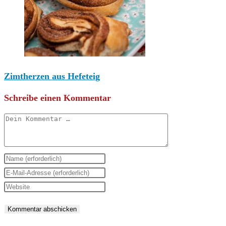
Zimtherzen aus Hefeteig
Schreibe einen Kommentar
Kommentar
Gib
deinen
Gib
Namen
deine
Gib
oder
E-
deine
Benutzernamen
Mail-
Website-