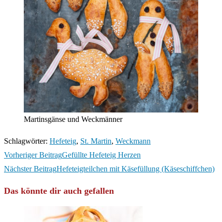
Martinsgänse und Weckmänner
Schlagwörter
:
Hefeteig
,
St. Martin
,
Weckmann
Weitere
Vorheriger Beitrag
Gefüllte Hefeteig Herzen
Artikel
Nächster Beitrag
Hefeteigteilchen mit Käsefüllung (Käseschiffchen)
ansehen
Das könnte dir auch gefallen