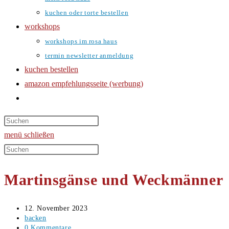
kuchen oder torte bestellen
workshops
workshops im rosa haus
termin newsletter anmeldung
kuchen bestellen
amazon empfehlungsseite (werbung)
website-
suche
umschalten
menü
schließen
Diese
Website
Martinsgänse und Weckmänner
durchsuchen
Beitrag
12. November 2023
veröffentlicht:
Beitrags-
backen
Kategorie:
Beitrags-
0 Kommentare