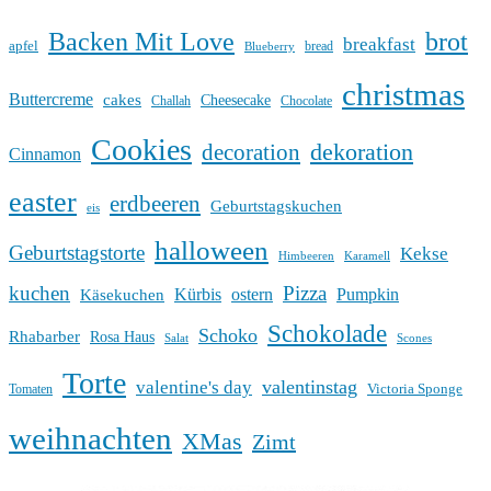
Backen Mit Love
brot
breakfast
apfel
bread
Blueberry
christmas
Buttercreme
cakes
Cheesecake
Challah
Chocolate
Cookies
dekoration
decoration
Cinnamon
easter
erdbeeren
Geburtstagskuchen
eis
halloween
Geburtstagstorte
Kekse
Himbeeren
Karamell
kuchen
Pizza
Kürbis
ostern
Pumpkin
Käsekuchen
Schokolade
Schoko
Rhabarber
Rosa Haus
Salat
Scones
Torte
valentinstag
valentine's day
Victoria Sponge
Tomaten
weihnachten
XMas
Zimt