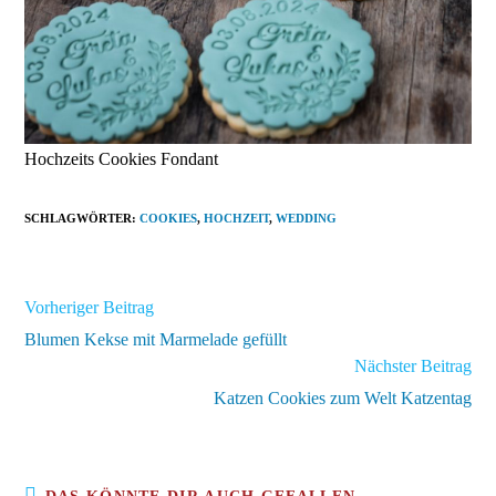
Hochzeits Cookies Fondant
SCHLAGWÖRTER
:
COOKIES
,
HOCHZEIT
,
WEDDING
Weitere
Vorheriger Beitrag
Artikel
Blumen Kekse mit Marmelade gefüllt
ansehen
Nächster Beitrag
Katzen Cookies zum Welt Katzentag