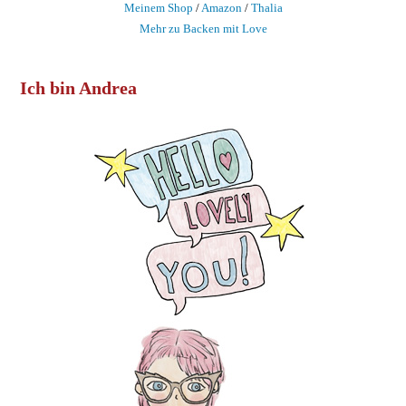
Meinem Shop
/
Amazon
/
Thalia
Mehr zu Backen mit Love
Ich bin Andrea