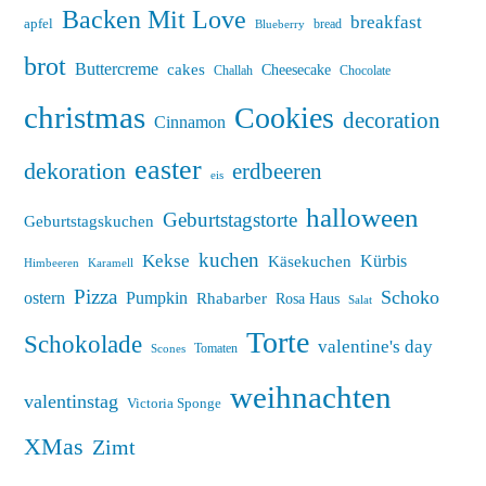
Backen Mit Love
breakfast
apfel
bread
Blueberry
brot
Buttercreme
cakes
Cheesecake
Challah
Chocolate
christmas
Cookies
decoration
Cinnamon
easter
dekoration
erdbeeren
eis
halloween
Geburtstagstorte
Geburtstagskuchen
kuchen
Kekse
Kürbis
Käsekuchen
Himbeeren
Karamell
Pizza
Schoko
ostern
Pumpkin
Rhabarber
Rosa Haus
Salat
Torte
Schokolade
valentine's day
Tomaten
Scones
weihnachten
valentinstag
Victoria Sponge
XMas
Zimt